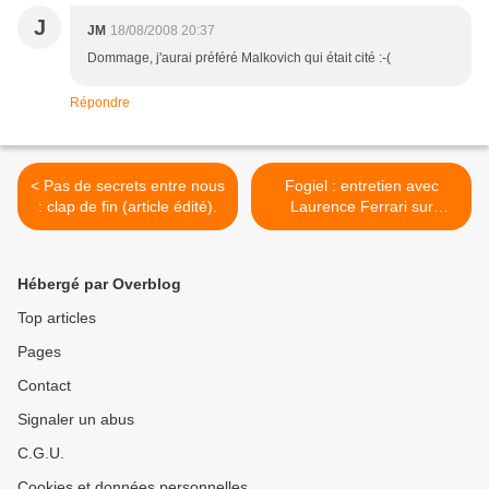
J
JM
18/08/2008 20:37
Dommage, j'aurai préféré Malkovich qui était cité :-(
Répondre
< Pas de secrets entre nous
Fogiel : entretien avec
: clap de fin (article édité).
Laurence Ferrari sur
Europe 1. >
Hébergé par Overblog
Top articles
Pages
Contact
Signaler un abus
C.G.U.
Cookies et données personnelles