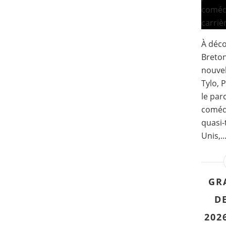
À déco
Breton
nouvel
Tylo, 
le par
comédi
quasi-
Unis,..
GR
DE
202