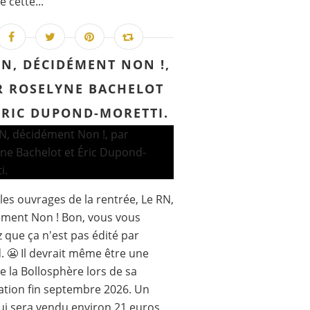
 cette...
RN, DÉCIDÉMENT NON !,
R ROSELYNE BACHELOT
ÉRIC DUPOND-MORETTI.
les ouvrages de la rentrée, Le RN,
ment Non ! Bon, vous vous
 que ça n'est pas édité par
. 😬 Il devrait même être une
de la Bollosphère lors de sa
ation fin septembre 2026. Un
qui sera vendu environ 21 euros