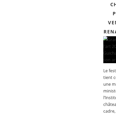
C
VE
REN
Le fest
tient 
une ma
minist
l’Insti
châtea
cadre, 