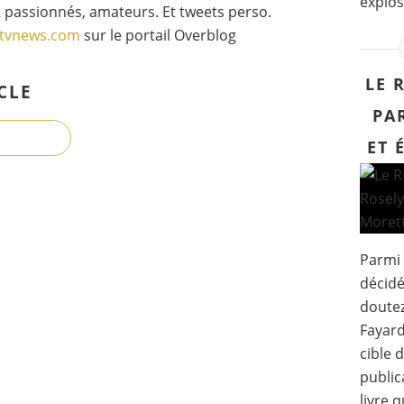
explose
 passionnés, amateurs. Et tweets perso.
gtvnews.com
sur le portail Overblog
LE 
CLE
PA
ET 
Parmi 
décidé
doutez
Fayard
cible 
public
livre 