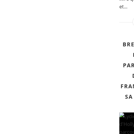
et...
BR
PA
FRA
SA