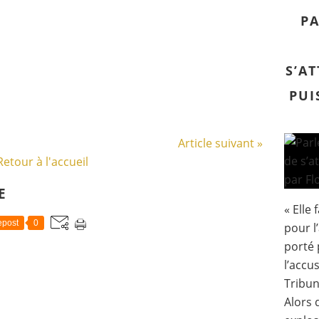
PA
S’A
PUI
Article suivant »
Retour à l'accueil
E
« Elle 
post
0
pour l
porté p
l’accus
Tribun
Alors 