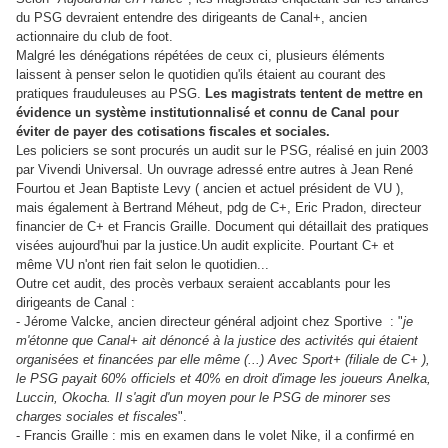
du PSG devraient entendre des dirigeants de Canal+, ancien
actionnaire du club de foot.
Malgré les dénégations répétées de ceux ci, plusieurs éléments
laissent à penser selon le quotidien qu'ils étaient au courant des
pratiques frauduleuses au PSG.
Les magistrats tentent de mettre en
évidence un système institutionnalisé et connu de Canal pour
éviter de payer des cotisations fiscales et sociales.
Les policiers se sont procurés un audit sur le PSG, réalisé en juin 2003
par Vivendi Universal. Un ouvrage adressé entre autres à Jean René
Fourtou et Jean Baptiste Levy ( ancien et actuel président de VU ),
mais également à Bertrand Méheut, pdg de C+, Eric Pradon, directeur
financier de C+ et Francis Graille. Document qui détaillait des pratiques
visées aujourd'hui par la justice.
Un audit explicite. Pourtant C+ et
même VU n'ont rien fait selon le quotidien...
Outre cet audit, des procès verbaux seraient accablants pour les
dirigeants de Canal :
- Jérome Valcke, ancien directeur général adjoint chez Sportive : "
je
m'étonne que Canal+ ait dénoncé à la justice des activités qui étaient
organisées et financées par elle même (...) Avec Sport+ (filiale de C+ ),
le PSG payait 60% officiels et 40% en droit d'image les joueurs Anelka,
Luccin, Okocha. Il s'agit d'un moyen pour le PSG de minorer ses
charges sociales et fiscales
".
- Francis Graille : mis en examen dans le volet Nike, il a confirmé en