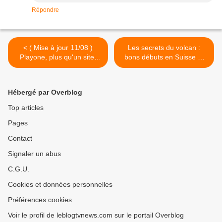
Répondre
< ( Mise à jour 11/08 )
Les secrets du volcan :
Playone, plus qu'un site,
bons débuts en Suisse et
une nouvelle chaîne .
Belgique. >
Hébergé par Overblog
Top articles
Pages
Contact
Signaler un abus
C.G.U.
Cookies et données personnelles
Préférences cookies
Voir le profil de leblogtvnews.com sur le portail Overblog