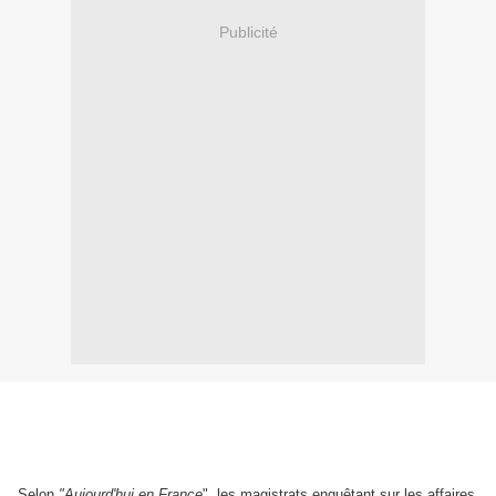
Publicité
Selon
"Aujourd'hui en France
", les magistrats enquêtant sur les affaires