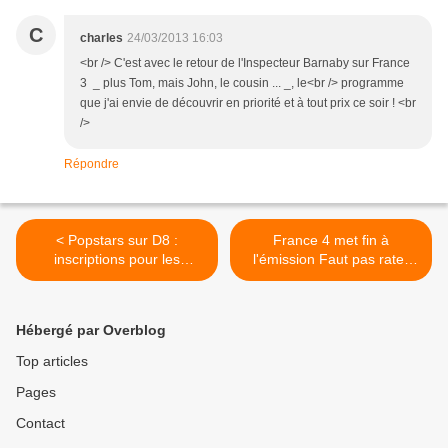
C
charles
24/03/2013 16:03
<br /> C'est avec le retour de l'Inspecteur Barnaby sur France
3 _ plus Tom, mais John, le cousin ... _, le<br /> programme
que j'ai envie de découvrir en priorité et à tout prix ce soir ! <br
/>
Répondre
< Popstars sur D8 :
France 4 met fin à
inscriptions pour les
l'émission Faut pas rater
castings.
ça! fin mars. >
Hébergé par Overblog
Top articles
Pages
Contact