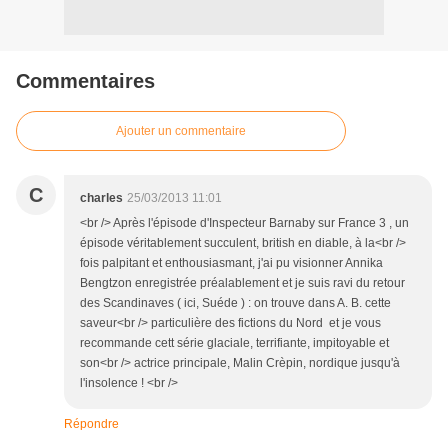
Commentaires
Ajouter un commentaire
C
charles
25/03/2013 11:01
<br /> Après l'épisode d'Inspecteur Barnaby sur France 3 , un
épisode véritablement succulent, british en diable, à la<br />
fois palpitant et enthousiasmant, j'ai pu visionner Annika
Bengtzon enregistrée préalablement et je suis ravi du retour
des Scandinaves ( ici, Suéde ) : on trouve dans A. B. cette
saveur<br /> particulière des fictions du Nord et je vous
recommande cett série glaciale, terrifiante, impitoyable et
son<br /> actrice principale, Malin Crèpin, nordique jusqu'à
l'insolence ! <br />
Répondre