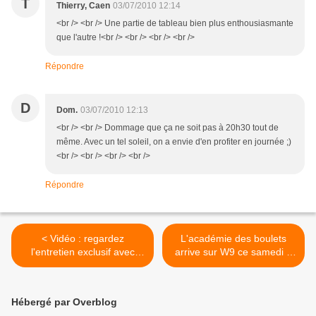
T
Thierry, Caen
03/07/2010 12:14
<br /> <br /> Une partie de tableau bien plus enthousiasmante
que l'autre !<br /> <br /> <br /> <br />
Répondre
D
Dom.
03/07/2010 12:13
<br /> <br /> Dommage que ça ne soit pas à 20h30 tout de
même. Avec un tel soleil, on a envie d'en profiter en journée ;)
<br /> <br /> <br /> <br />
Répondre
< Vidéo : regardez
L'académie des boulets
l'entretien exclusif avec
arrive sur W9 ce samedi 3
Liliane Bettencourt diffusé
juillet...Extrait. >
sur TF1.
Hébergé par Overblog