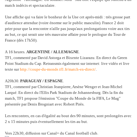
match indécis et spectaculaire.
Une affiche qui va faire le bonheur de la Une cet après-midi : très grosse part
d'audience attendue (voire énorme sur le public masculin). France 2 doit
prier pour que la rencontre n'aille pas jusqu'aux prolongations voire aux tirs
au but, ce qui serait une très mauvaise affaire pour le prologue du Tour de
France (dès 17h50).
A
16 heures.
ARGENTINE / ALLEMAGNE
.
TF1, commenté par David Astorga et Bixente Lizarazu. En direct du Green
Point Stadium du Cap. Retransmis également sur internet: live vidéo et live
texte sur
http://coupe-du-monde.tf1.fr/match-en-direct/
.
A
20h30.
PARAGUAY / ESPAGNE
.
TF1, commenté par Christian Jeanpierre, Arsène Wenger et Jean-Michel
Larqué. En direct du l'Ellis Park Stadium de Johannesburg. Dès la fin du
match, TF1 propose l'émission "Coupe du Monde de la FIFA, Le Mag"
présentée par Denis Brogniart avec Robert Pirès.
Les rencontres, en cas d'égalité au bout des 90 minutes, sont prolongées avec
2 x 15 minutes puis éventuellement les tirs au but.
Vers 22h30, diffusion sur Canal+ du Canal football club.