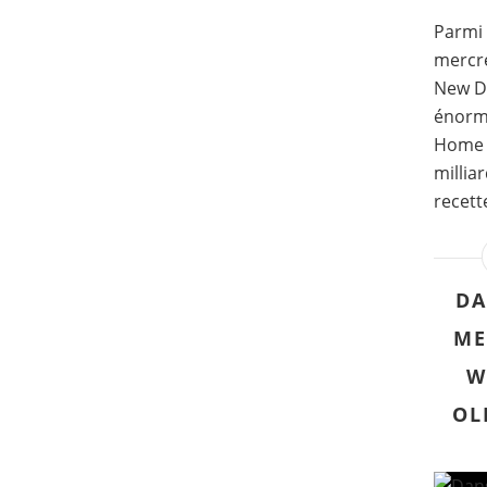
Parmi 
mercre
New Da
énorm
Home a
millia
recett
DA
ME
W
OL