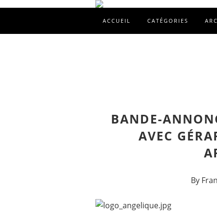
ACCUEIL
CATÉGORIES
AR
BANDE-ANNONC
AVEC GÉRA
A
By Fra