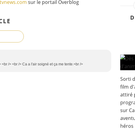
gtvnews.com
sur le portail Overblog
D
CLE
 <br /> <br /> Ca a l'air soigné et ça me tente.<br />
Sorti d
film d
attiré
progra
sur Ca
aventu
héros 