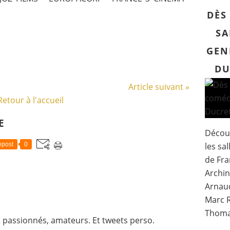
DÈS
SA
GEN
DU
Article suivant »
Retour à l'accueil
E
Découv
les sa
post
0
de Fra
Archin
Arnaud
Marc R
Thomas
 passionnés, amateurs. Et tweets perso.