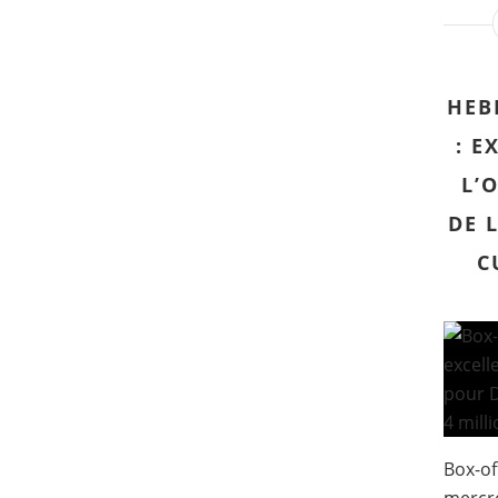
HEB
: E
L’
DE 
C
Box-of