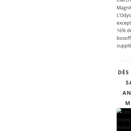
mercre
Magni
L’Odys
except
16% de
boxoff
supplé
DÈS
S
AN
M