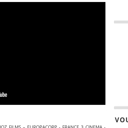
VOU
3 AJOZ FILMS – EUROPACORP - FRANCE 3 CINEMA -