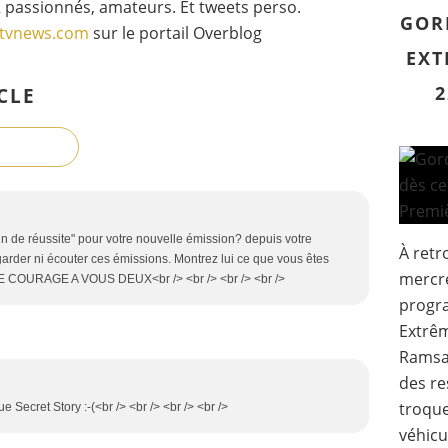
 passionnés, amateurs. Et tweets perso.
GOR
gtvnews.com
sur le portail Overblog
EXT
2
CLE
ein de réussite" pour votre nouvelle émission? depuis votre
À retr
egarder ni écouter ces émissions. Montrez lui ce que vous êtes
mercred
GE COURAGE A VOUS DEUX<br /> <br /> <br /> <br />
progr
Extrêm
Ramsay
des r
troque
 Secret Story :-(<br /> <br /> <br /> <br />
véhicul