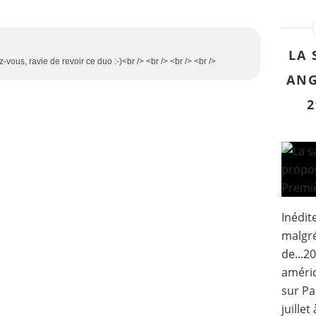
LA 
z-vous, ravie de revoir ce duo :-)<br /> <br /> <br /> <br />
ANG
2
Inédit
malgr
de...2
améric
sur Pa
juille