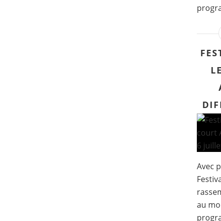
progra
FES
L
DIF
Avec p
Festiv
rassem
au mon
progr