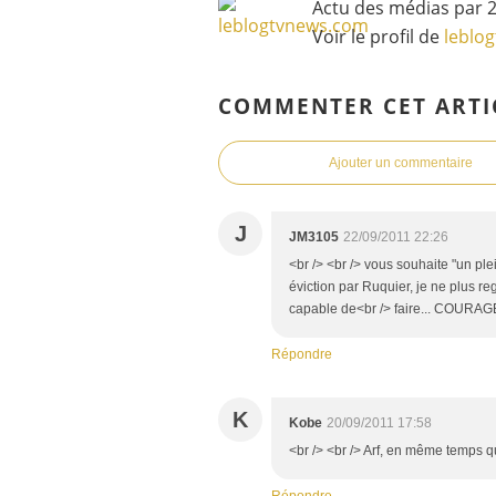
Actu des médias par 2
Voir le profil de
leblo
COMMENTER CET ARTI
Ajouter un commentaire
J
JM3105
22/09/2011 22:26
<br /> <br /> vous souhaite "un pl
éviction par Ruquier, je ne plus r
capable de<br /> faire... COURA
Répondre
K
Kobe
20/09/2011 17:58
<br /> <br /> Arf, en même temps que