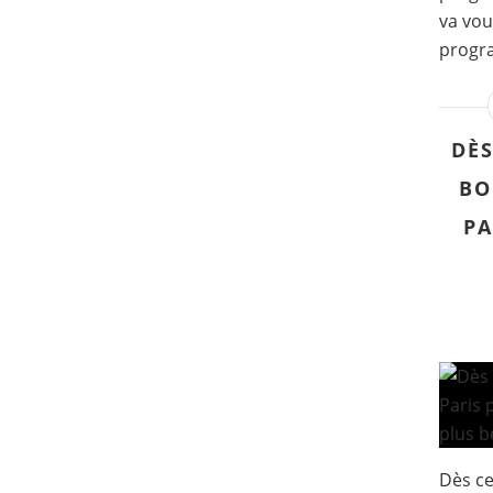
va vou
progra
DÈS
BO
PA
Dès ce