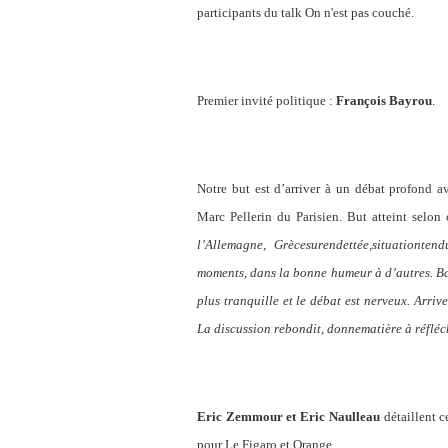
participants du talk On n'est pas couché.
Premier invité politique :
François Bayrou
.
Notre but est d’arriver à un débat profond av
Marc Pellerin du Parisien. But atteint selon c
l’Allemagne, Grècesurendettée,situationt
moments, dans la bonne humeur à d’autres. Ba
plus tranquille et le débat est nerveux. Arriv
La discussion rebondit, donnematière à réfléc
Eric Zemmour et Eric Naulleau
détaillent c
pour Le Figaro et Orange.