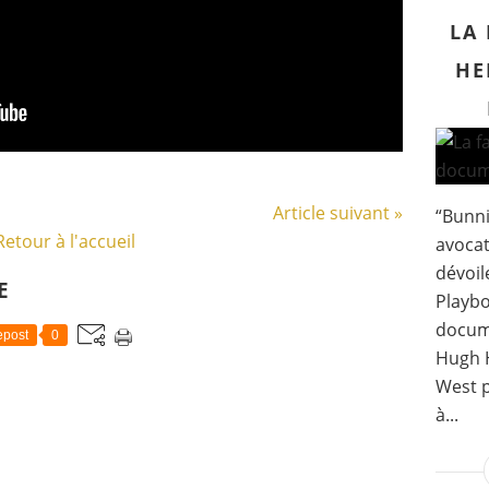
LA
HE
Article suivant »
“Bunni
Retour à l'accueil
avocat
dévoil
E
Playbo
docume
post
0
Hugh H
West 
à...