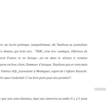
ec un invité politique, tranquillement, dit Naulleau au journaliste
e dernier, qui écrit ceci : "
DSK, crise éco- nomique, référence de
endueen France et en Europe…on est dans le sérieux à certains
yrou est bon client, Zemmour d’attaque, Naulleau pas en reste,mais
e Fabrice Arfi, journaliste à Mediapart, expert de l’affaire Karachi.
hir sans s’endormir. C’est bien parti pour une première
".
e que sera cette émission, dans une interview accordée il y a 3 jours