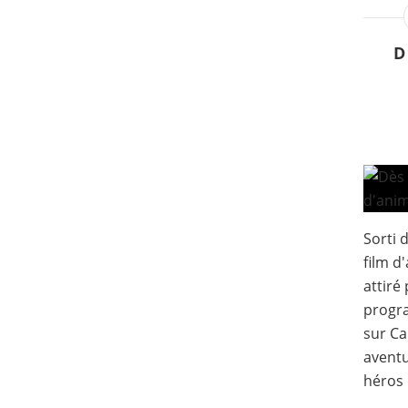
D
Sorti d
film d
attiré
progra
sur Ca
aventu
héros 