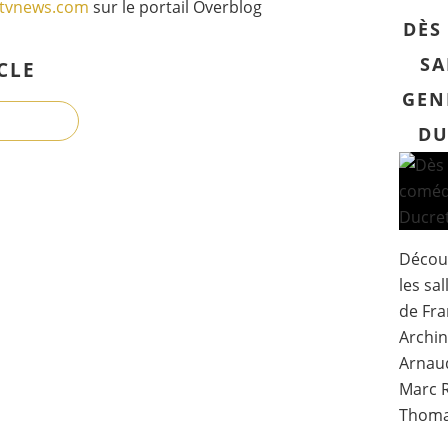
gtvnews.com
sur le portail Overblog
DÈS
SA
CLE
GEN
DU
Découv
les sa
de Fra
Archin
Arnaud
Marc R
Thomas