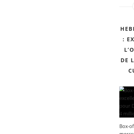
HEB
: E
L’
DE 
C
Box-of