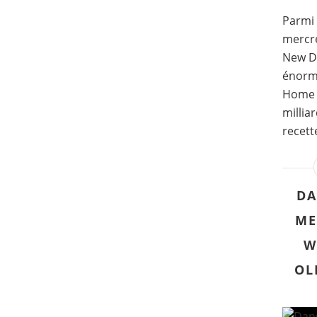
Parmi 
mercre
New Da
énorm
Home a
millia
recett
DA
ME
W
OL