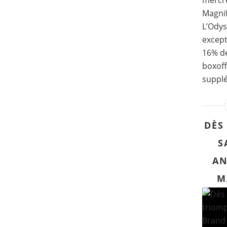
mercre
Magni
L’Odys
except
16% de
boxoff
supplé
DÈS
S
AN
M