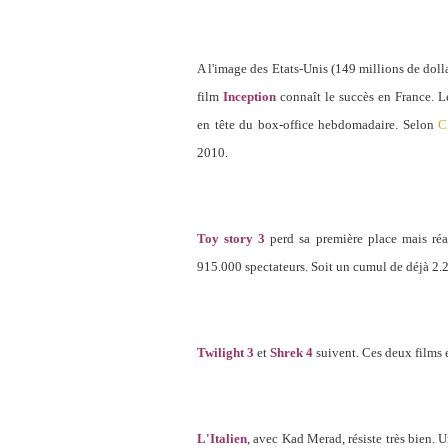
A l'image des Etats-Unis (149 millions de dolla
film
Inception
connaît le succès en France. L
en tête du box-office hebdomadaire. Selon
C
2010.
Toy story 3
perd sa première place mais ré
915.000 spectateurs. Soit un cumul de déjà 2.2
Twilight 3
et
Shrek 4
suivent. Ces deux films e
L'Italien
, avec Kad Merad, résiste très bien