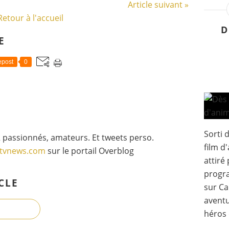
Article suivant »
Retour à l'accueil
D
E
post
0
Sorti d
 passionnés, amateurs. Et tweets perso.
film d
gtvnews.com
sur le portail Overblog
attiré
progra
CLE
sur Ca
aventu
héros 