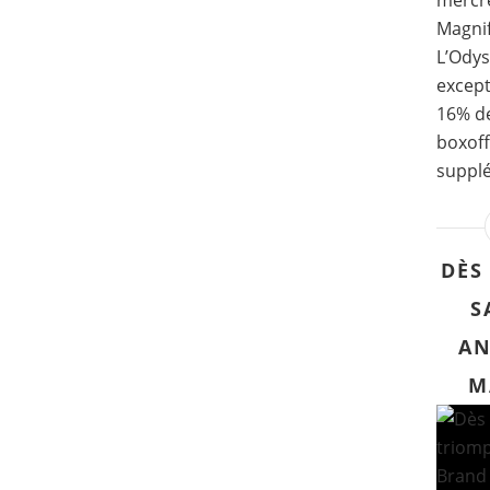
mercre
Magni
L’Odys
except
16% de
boxoff
supplé
DÈS
S
AN
M