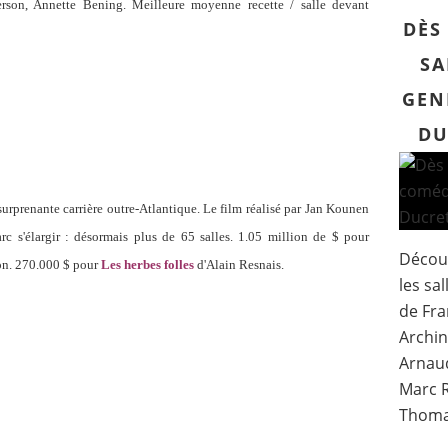
rson, Annette Bening. Meilleure moyenne recette / salle devant
DÈS
SA
GEN
DU
urprenante carrière outre-Atlantique. Le film réalisé par Jan Kounen
arc s'élargir : désormais plus de 65 salles. 1.05 million de $ pour
Découv
on. 270.000 $ pour
Les herbes folles
d'Alain Resnais.
les sa
de Fra
Archin
Arnaud
Marc R
Thomas