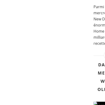
Parmi 
mercre
New Da
énorm
Home a
millia
recett
DA
ME
W
OL