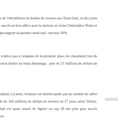
s de 144 millions de dollars de recettes aux Etats-Unis, en dix jours
 succès au box-office pour le metteur en scène Christopher Nolan et
 par rapport au premier week-end : environ 30%.
n'arrive pas à s'emparer de la première place du classement lors du
ction réalise un beau démarrage : près de 37 millions de dollars de
dium. Là aussi, la baisse est limitée (aidée par un nombre de salles
 de 162 millions de dollars de recettes en 17 jours selon Variety.
imé est quasi assuré de figurer au top 20 des plus gros succès
nis.