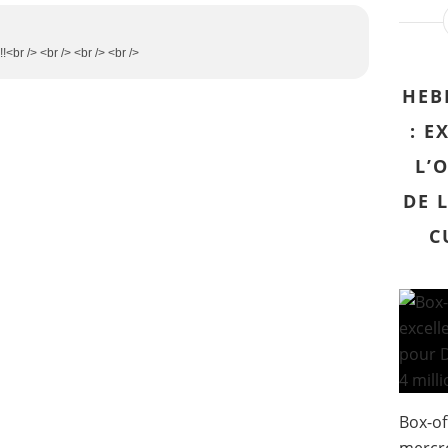
!!<br /> <br /> <br /> <br />
HEB
: E
L’
DE 
C
Box-of