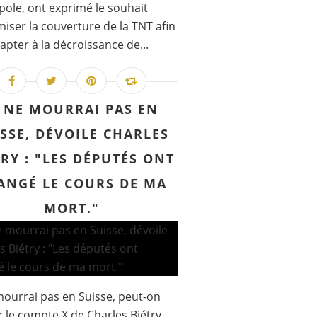
ole, ont exprimé le souhait
miser la couverture de la TNT afin
dapter à la décroissance de...
E NE MOURRAI PAS EN
SSE, DÉVOILE CHARLES
TRY : "LES DÉPUTÉS ONT
ANGÉ LE COURS DE MA
MORT."
mourrai pas en Suisse, peut-on
ur le compte X de Charles Biétry.