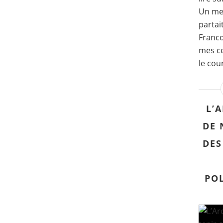
Un mes
partai
Franco
mes ce
le cou
L’
DE 
DES
POL