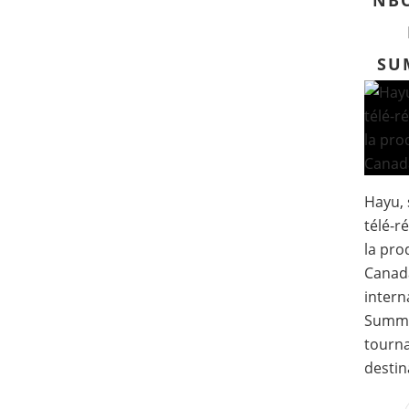
NBC
SU
Hayu, 
télé-r
la pr
Canad
intern
Summe
tourna
destina