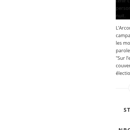
L’Arco
campag
les mo
parole
"Sur l
couve
électi
S