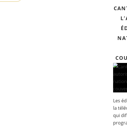
CAN
L
É
NA
COU
Les éd
la tél
qui di
progr