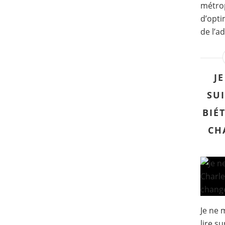
métrop
d’opti
de l’a
J
SUI
BIÉ
CH
Je ne 
lire s