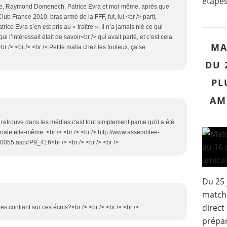
étapes 
ée, Raymond Domenech, Patrice Evra et moi-même, après que
lub France 2010, bras armé de la FFF, fut, lui,<br /> parti,
rice Evra s’en est pris au « traître ». Il n’a jamais nié ce qui
i l’intéressait était de savoir<br /> qui avait parlé, et c’est cela
MA
<br /> <br /> <br /> Petite mafia chez les footeux, ça se
DU 
PL
AM
 retrouve dans les médias c'est tout simplement parce qu'il a été
nale elle-même :<br /> <br /> <br /> http://www.assemblee-
10055.asp#P9_416<br /> <br /> <br /> <br />
Du 25 
match
direct
tes confiant sur ces écrits?<br /> <br /> <br /> <br />
prépar