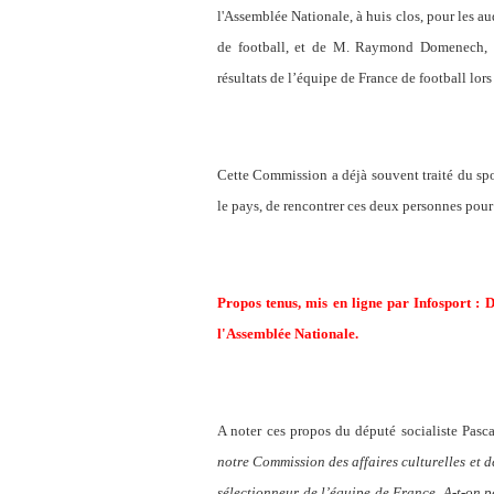
l'Assemblée Nationale, à huis clos, pour les au
de football, et de M. Raymond Domenech, sé
résultats de l’équipe de France de football lo
Cette Commission a déjà souvent traité du spor
le pays, de rencontrer ces deux personnes pour
Propos tenus, mis en ligne par Infosport :
D
l'Assemblée Nationale
.
A noter ces propos du député socialiste Pasca
notre Commission des affaires culturelles et d
sélectionneur de l’équipe de France. A-t-on p