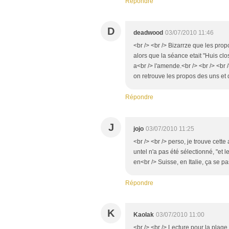
Répondre
D
deadwood
03/07/2010 11:46
<br /> <br /> Bizarrze que les pro
alors que la séance etait "Huis clo
a<br /> l'amende.<br /> <br /> <br 
on retrouve les propos des uns et 
Répondre
J
jojo
03/07/2010 11:25
<br /> <br /> perso, je trouve cet
untel n'a pas été sélectionné, "et l
en<br /> Suisse, en Italie, ça se p
Répondre
K
Kaolak
03/07/2010 11:00
<br /> <br /> Lecture pour la plage, 