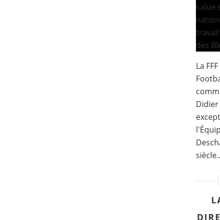
La FFF
Footba
commun
Didier
except
l'Équi
Desch
siècle..
L
DIR