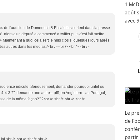
1 McDo
août s
avec 9
pos de l'audition de Domenech & Escalettes sortent dans la presse
s". alors q'un député a commencé a twitter puis c'est fait mettre
/> Maintenant a quoi cela sert le huis clos si quelques jours après
des autres dans les médias?<br /> <br /> <br /> <br />
te audience ridicule. Sérieusement, demander pourquoi untel ou
e 4-4-3 ?", demande une autre... pfff, en Angleterre, au Portugal,
asse de la même façon???<br /> <br /> <br /> <br />
Le pré
de Foo
confér
partir
lol.<br /> <br /> <br /> <br />