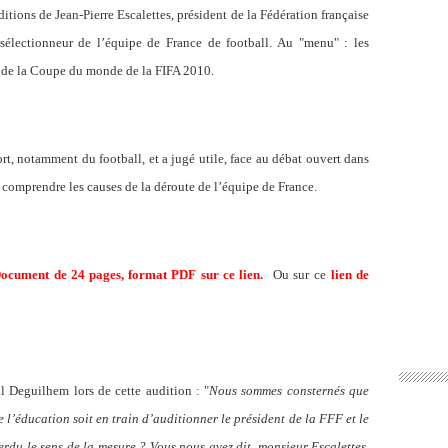
ditions de Jean-Pierre Escalettes, président de la Fédération française
lectionneur de l’équipe de France de football. Au "menu" : les
rs de la Coupe du monde de la FIFA 2010.
t, notamment du football, et a jugé utile, face au débat ouvert dans
 comprendre les causes de la déroute de l’équipe de France.
ocument de 24 pages, format PDF sur ce lien
.
Ou sur ce
lien de
l Deguilhem lors de cette audition : "
Nous sommes consternés que
e l’éducation soit en train d’auditionner le président de la FFF et le
erdu le sens de la mesure ? Vous nous avez dit, monsieur Escalettes,