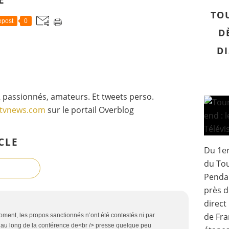
TO
post
0
D
DI
 passionnés, amateurs. Et tweets perso.
gtvnews.com
sur le portail Overblog
CLE
Du 1er
du Tou
Pendan
près d
direct
de Fra
moment, les propos sanctionnés n’ont été contestés ni par
out au long de la conférence de<br /> presse quelque peu