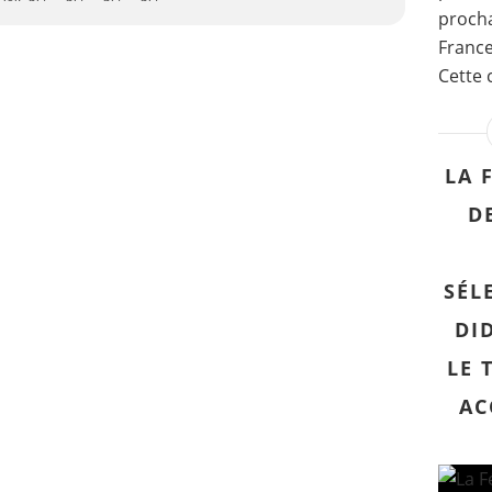
procha
France
Cette 
LA 
D
SÉL
DI
LE 
AC