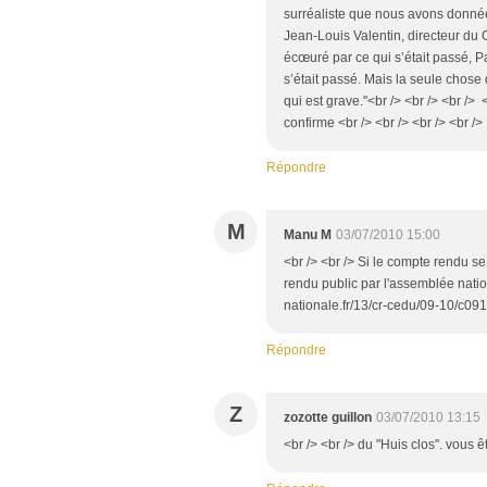
surréaliste que nous avons donn
Jean-Louis Valentin, directeur du C
écœuré par ce qui s’était passé, Pat
s’était passé. Mais la seule chose qu
qui est grave."<br /> <br /> <br /> 
confirme <br /> <br /> <br /> <br />
Répondre
M
Manu M
03/07/2010 15:00
<br /> <br /> Si le compte rendu se
rendu public par l'assemblée natio
nationale.fr/13/cr-cedu/09-10/c09
Répondre
Z
zozotte guillon
03/07/2010 13:15
<br /> <br /> du "Huis clos". vous ê