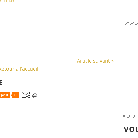
WITTER
.
Article suivant »
Retour à l'accueil
E
post
0
VOU