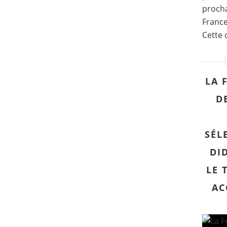
procha
France
Cette 
LA 
D
SÉL
DI
LE 
AC