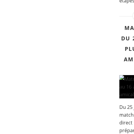
étapes 
MA
DU 
PL
AM
Du 25 
match
direct
prépar