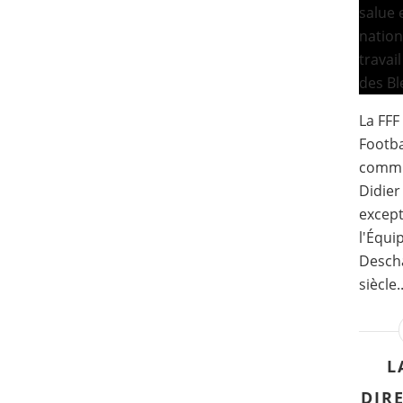
La FFF
Footba
commun
Didier
except
l'Équi
Desch
siècle..
L
DIR