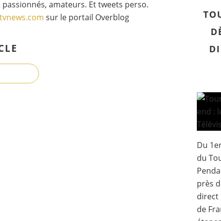
 passionnés, amateurs. Et tweets perso.
TO
gtvnews.com
sur le portail Overblog
D
CLE
DI
Du 1er
du Tou
Pendan
près d
direct
de Fra