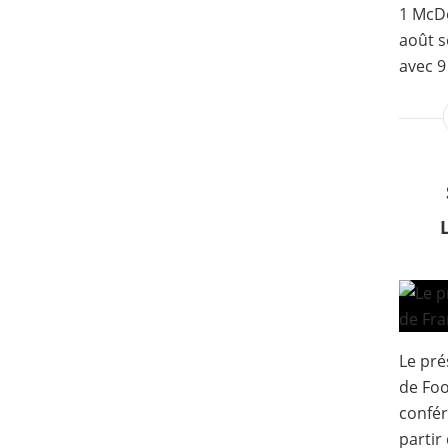
1 McDo
août s
avec 9
Le pré
de Foo
confér
partir