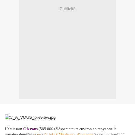
Publicité
L'émission
C à vous
(585.000 téléspectateurs environ en moyenne la
semaine dernière
et un très joli 3.5% de part d'audience
) reçoit ce jeudi 22