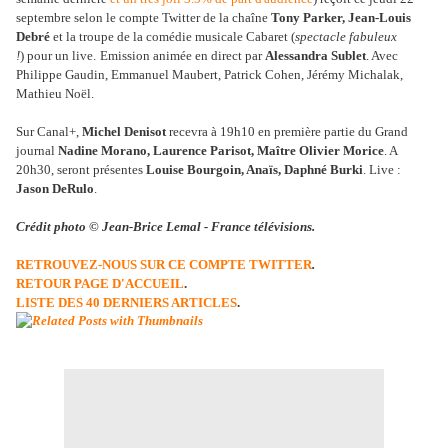
septembre selon le compte Twitter de la chaîne
Tony Parker, Jean-Louis
Debré
et la troupe de la comédie musicale Cabaret (
spectacle fabuleux
!
) pour un live.
Emission animée en direct par
Alessandra Sublet
. Avec
Philippe Gaudin, Emmanuel Maubert, Patrick Cohen, Jérémy Michalak,
Mathieu Noël.
Sur Canal+,
Michel Denisot
recevra à 19h10 en première partie du Grand
journal
Nadine Morano, Laurence Parisot, Maître Olivier Morice
. A
20h30, seront présentes
Louise Bourgoin, Anaïs, Daphné Burki
. Live :
Jason DeRulo
.
Crédit photo © Jean-Brice Lemal - France télévisions.
RETROUVEZ-NOUS SUR CE COMPTE TWITTER
.
RETOUR PAGE D'ACCUEIL
.
LISTE DES 40 DERNIERS ARTICLES
.