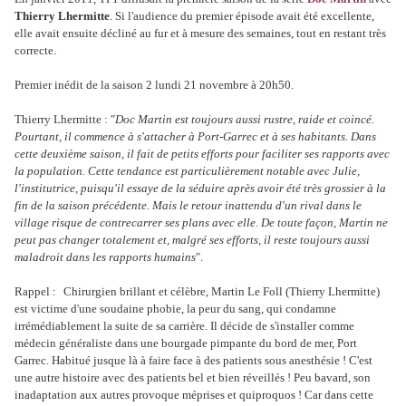
Thierry Lhermitte
. Si l'audience du premier épisode avait été excellente,
elle avait ensuite décliné au fur et à mesure des semaines, tout en restant très
correcte.
Premier inédit de la saison 2 lundi 21 novembre à 20h50.
Thierry Lhermitte : "
Doc Martin est toujours aussi rustre, raide et coincé.
Pourtant, il commence à s'attacher à Port-Garrec et à ses habitants. Dans
cette deuxième saison, il fait de petits efforts pour faciliter ses rapports avec
la population. Cette tendance est particulièrement notable avec Julie,
l'institutrice, puisqu'il essaye de la séduire après avoir été très grossier à la
fin de la saison précédente. Mais le retour inattendu d'un rival dans le
village risque de contrecarrer ses plans avec elle. De toute façon, Martin ne
peut pas changer totalement et, malgré ses efforts, il reste toujours aussi
maladroit dans les rapports humains
".
Rappel :
Chirurgien brillant et célèbre, Martin Le Foll (Thierry Lhermitte)
est victime d'une soudaine phobie, la peur du sang, qui condamne
irrémédiablement la suite de sa carrière. Il décide de s'installer comme
médecin généraliste dans une bourgade pimpante du bord de mer, Port
Garrec. Habitué jusque là à faire face à des patients sous anesthésie ! C'est
une autre histoire avec des patients bel et bien réveillés ! Peu bavard, son
inadaptation aux autres provoque méprises et quiproquos ! Car dans cette