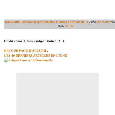
Doc Martin : découvrez les premières minutes de la saison 2 !
Vidéo
doc-martin
sél
dans
Séries
Crédit photo © Jean-Philippe Baltel
-
TF1
.
RETOUR PAGE D'ACCUEIL
.
LES 40 DERNIERS ARTICLES EN LIGNE