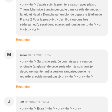
<br /> <br /> J'avais suivi la première saison avec plaisir,
Thierry Lhermitte étant impeccable dans ce rôle de médecin
farfelu et Natalia Dontcheva ( en blonde depuis le téléfilm de
France 2 Pour la peau<br /> d'un flic ) toujours trés
séduisante, j'y serai donc et avec enthousiasme ... <br /> <br
/> <br /> <br />
Répondre
M
mike
01/11/2011 06:59
<br /> <br /> Surpris je suis. Je connaissais la version
originale (anglaise) de cette serie (dont je suis fan), je
decouvre maintenant la version francaise, que je ne
regarderai evidemment pas ;)<br /> <br /> <br /> <br />
Répondre
J
JM
31/10/2011 16:04
<br /> <br /> Extra :))<br /> <br /> <br /> <br />