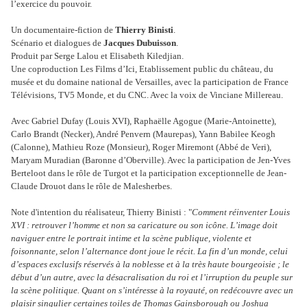
l’exercice du pouvoir.
Un documentaire-fiction de
Thierry Binisti
.
Scénario et dialogues de
Jacques Dubuisson
.
Produit par Serge Lalou et Elisabeth Kiledjian.
Une coproduction Les Films d’Ici, Etablissement public du château, du
musée et du domaine national de Versailles, avec la participation de France
Télévisions, TV5 Monde, et du CNC. Avec la voix de Vinciane Millereau.
Avec Gabriel Dufay (Louis XVI), Raphaëlle Agogue (Marie-Antoinette),
Carlo Brandt (Necker), André Penvern (Maurepas), Yann Babilee Keogh
(Calonne), Mathieu Roze (Monsieur), Roger Miremont (Abbé de Veri),
Maryam Muradian (Baronne d’Oberville). Avec la participation de Jen-Yves
Berteloot dans le rôle de Turgot et la participation exceptionnelle de Jean-
Claude Drouot dans le rôle de Malesherbes.
Note d'intention du réalisateur, Thierry Binisti : "
Comment réinventer Louis
XVI : retrouver l’homme et non sa caricature ou son icône. L’image doit
naviguer entre le portrait intime et la scène publique, violente et
foisonnante, selon l’alternance dont joue le récit. La fin d’un monde, celui
d’espaces exclusifs réservés à la noblesse et à la très haute bourgeoisie ; le
début d’un autre, avec la désacralisation du roi et l’irruption du peuple sur
la scène politique. Quant on s’intéresse à la royauté, on redécouvre avec un
plaisir singulier certaines toiles de Thomas Gainsborough ou Joshua