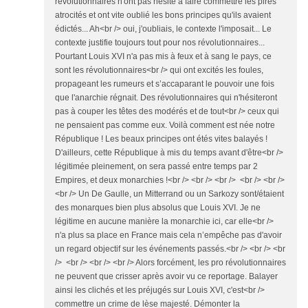
révolutionnaires n'ont pas hésité à faire commettre les pires
atrocités et ont vite oublié les bons principes qu'ils avaient
édictés... Ah<br /> oui, j'oubliais, le contexte l'imposait... Le
contexte justifie toujours tout pour nos révolutionnaires...
Pourtant Louis XVI n'a pas mis à feux et à sang le pays, ce
sont les révolutionnaires<br /> qui ont excités les foules,
propageant les rumeurs et s’accaparant le pouvoir une fois
que l'anarchie régnait. Des révolutionnaires qui n'hésiteront
pas à couper les têtes des modérés et de tout<br /> ceux qui
ne pensaient pas comme eux. Voilà comment est née notre
République ! Les beaux principes ont étés vites balayés !
D'ailleurs, cette République à mis du temps avant d'être<br />
légitimée pleinement, on sera passé entre temps par 2
Empires, et deux monarchies !<br /> <br /> <br /> <br /> <br />
<br /> Un De Gaulle, un Mitterrand ou un Sarkozy sont/étaient
des monarques bien plus absolus que Louis XVI. Je ne
légitime en aucune manière la monarchie ici, car elle<br />
n'a plus sa place en France mais cela n’empêche pas d'avoir
un regard objectif sur les événements passés.<br /> <br /> <br
/> <br /> <br /> <br /> Alors forcément, les pro révolutionnaires
ne peuvent que crisser après avoir vu ce reportage. Balayer
ainsi les clichés et les préjugés sur Louis XVI, c'est<br />
commettre un crime de lèse majesté. Démonter la