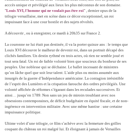
acccès unique et privilégié aux lieux les plus méconnus de son domaine.
"
Louis XVI, l'homme qui ne voulait pas être roi
" , dernier opus de la
trilogie versaillaise, met en scène dans ce décor exceptionnel, un roi
impuissant face à une cour hostile et des sujets révoltés.
A découvrir , ou à enregistrer, ce mardi à 20h35 sur France 2.
La couronne ne lui était pas destinée, il va la porter quinze ans : le temps que
Louis XVI découvre le malheur de devenir roi, dans un portrait décapé des
clichés familiers. Un destin rythmé en trois actes, où rien ne semble joué et
tout sera fatal. Un roi de faible volonté bien que soucieux du bonheur de ses
peuples. Une noblesse qui se déchaine. Le ballet incessant de ministres
qu’on lâche quel que soit leur talent. L’aide plus ou moins assumée aux
insurgés de la guerre d’Indépendance américaine. La contagion irrésistible
de l’esprit des Lumières et la crispation farouche des ordres privilégiés. Une
volonté affichée de réformes s’égarant dans les reculades successives. Et
ainsi… jusqu’en 1789. Non sans un jeu de miroirs troublant avec nos
obsessions contemporaines, de déficit budgétaire en équité fiscale, et de non-
ingérence en intervention militaire. Avec une même hantise : une certaine
impuissance politique.
Ultime volet d’une trilogie, ce film s’achève avec la fermeture des grilles
coupant du château un roi malgré lui. Et éloignant à jamais de Versailles