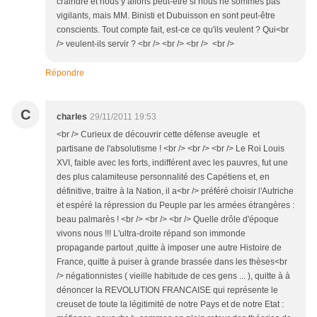
craindre et nous y allons peut-être si nous ne sommes pas
vigilants, mais MM. Binisti et Dubuisson en sont peut-être
conscients. Tout compte fait, est-ce ce qu'ils veulent ? Qui<br
/> veulent-ils servir ? <br /> <br /> <br /> <br />
Répondre
C
charles
29/11/2011 19:53
<br /> Curieux de découvrir cette défense aveugle et
partisane de l'absolutisme ! <br /> <br /> <br /> Le Roi Louis
XVI, faible avec les forts, indifférent avec les pauvres, fut une
des plus calamiteuse personnalité des Capétiens et, en
définitive, traitre à la Nation, il a<br /> préféré choisir l'Autriche
et espéré la répression du Peuple par les armées étrangères :
beau palmarès ! <br /> <br /> <br /> Quelle drôle d'époque
vivons nous !!! L'ultra-droite répand son immonde
propagande partout ,quitte à imposer une autre Histoire de
France, quitte à puiser à grande brassée dans les thèses<br
/> négationnistes ( vieille habitude de ces gens ... ), quitte à à
dénoncer la REVOLUTION FRANCAISE qui représente le
creuset de toute la légitimité de notre Pays et de notre Etat :