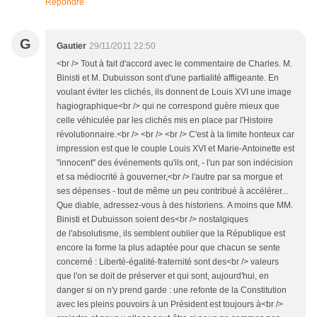
Répondre
G
Gautier
29/11/2011 22:50
<br /> Tout à fait d'accord avec le commentaire de Charles. M.
Binisti et M. Dubuisson sont d'une partialité affligeante. En
voulant éviter les clichés, ils donnent de Louis XVI une image
hagiographique<br /> qui ne correspond guère mieux que
celle véhiculée par les clichés mis en place par l'Histoire
révolutionnaire.<br /> <br /> <br /> C'est à la limite honteux car
impression est que le couple Louis XVI et Marie-Antoinette est
"innocent" des événements qu'ils ont, - l'un par son indécision
et sa médiocrité à gouverner,<br /> l'autre par sa morgue et
ses dépenses - tout de même un peu contribué à accélérer...
Que diable, adressez-vous à des historiens. A moins que MM.
Binisti et Dubuisson soient des<br /> nostalgiques
de l'absolutisme, ils semblent oublier que la République est
encore la forme la plus adaptée pour que chacun se sente
concerné : Liberté-égalité-fraternité sont des<br /> valeurs
que l'on se doit de préserver et qui sont, aujourd'hui, en
danger si on n'y prend garde : une refonte de la Constitution
avec les pleins pouvoirs à un Président est toujours à<br />