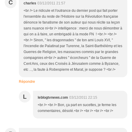
C
charles
03/12/2011 21:57
<br /> Le ridicule et l'outrance du dernier post qui fait porter
l'ensemble du reste de l'Histoire sur la Révolution française
dénonce le fanatisme de son auteur qui nous récite sa leçon
sans nuance ni<br /> intelligence : merci de nous démontrer à
qui on a à faire, un embrigadé à la mode FN ! <br /> <br />
<br /> Sinon, " les dragonnades " de ton ami Louis XVI, "
l'incendie de Palatinat par Turenne, la Saint-Barthélémy et les
Guerres de Religion, les massacres commis par le grandes
compagnies et<br /> autres " écorcheurs " de la Guerre de
Cent Ans, ceux des Croisés à Jérusalem comme à Byzance,
etc ..., la faute à Robespierre et Marat, je suppose ? <br />
Répondre
L
leblogtvnews.com
03/12/2011 22:15
<br /> <br /> Bon, ça part en sucettes, je ferme les
commentaires, désolé.<br /> <br /> <br /> <br />