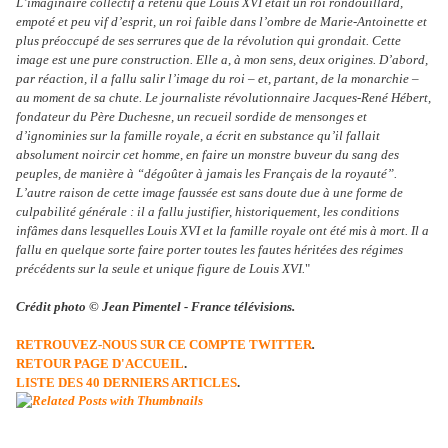
L’imaginaire collectif a retenu que Louis XVI était un roi rondouillard,
empoté et peu vif d’esprit, un roi faible dans l’ombre de Marie-Antoinette et
plus préoccupé de ses serrures que de la révolution qui grondait. Cette
image est une pure construction. Elle a, à mon sens, deux origines. D’abord,
par réaction, il a fallu salir l’image du roi – et, partant, de la monarchie –
au moment de sa chute. Le journaliste révolutionnaire Jacques-René Hébert,
fondateur du Père Duchesne, un recueil sordide de mensonges et
d’ignominies sur la famille royale, a écrit en substance qu’il fallait
absolument noircir cet homme, en faire un monstre buveur du sang des
peuples, de manière à “dégoûter à jamais les Français de la royauté”.
L’autre raison de cette image faussée est sans doute due à une forme de
culpabilité générale : il a fallu justifier, historiquement, les conditions
infâmes dans lesquelles Louis XVI et la famille royale ont été mis à mort. Il a
fallu en quelque sorte faire porter toutes les fautes héritées des régimes
précédents sur la seule et unique figure de Louis XVI.
"
Crédit photo © Jean Pimentel - France télévisions.
RETROUVEZ-NOUS SUR CE COMPTE TWITTER
.
RETOUR PAGE D'ACCUEIL
.
LISTE DES 40 DERNIERS ARTICLES
.