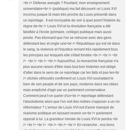
<br /> Défense aveugle ? Pourtant, mon enseignement
universitaire<br /> (publique) ma fait découvrir un Louis XVI
inconnu jusque là mais très proche du Louis présenté dans
ce reportage. Il est incroyable de voir à quel point l'histoire du
règne de<br /> Louis XVI et la révolution française a été
falsifiée à l'école (primaire, collège) publique mais aussi
privée. Pas étonnant que l'on se retrouve avec des gens
défendant bec et ongle une<br /> République qui est né dans
le sang, la violence et l'injustice reniant très rapidement tous
les principes sur lesquels elle s'était fondée.<br /> <br /> <br
/> <br /> <br /> <br /> Aujourd'hui, la monarchie française n'a
plus aucune raison d'être mais tout bon historien est obligé
d'aller dans le sens de ce reportage car les faits et pas les<br
/> clichés véhiculés confirment un Louis XVI souhaitant le
bien de son peuple et de son pays, moderne dans ses idées
mais empêché d'agir par un parlement conservateur.
Comment peut t-on parler d'un<br /> reportage défendant
l'absolutisme alors que l'on voit des nobles s'opposer a un roi
réformateur ? L'erreur de Louis XVI est d'avoir manqué de
réalisme politique en laissant revenir un<br /> parlement
opposé à lui. La grandeur morale de Louis XVI le perdra.<br
/> <br /> <br /> <br /> <br /> <br /> En revanche , nos bons