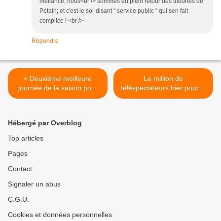
méfiance, nous<br /> sommes en plein retour des théories de
Pétain; et c'est le soi-disant " service public " qui sen fait
complice ! <br />
Répondre
< Deuxième meilleure
Le million de
journée de la saison pour
téléspectateurs hier pour C
France 2 (détail audiences).
à vous. >
Hébergé par Overblog
Top articles
Pages
Contact
Signaler un abus
C.G.U.
Cookies et données personnelles