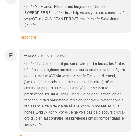
<br /> Ma France, Elle répond toujours du Nom de
ROBESPIERRE :<br /> <br /> http://www.youtube.com/watch?
v=qkO7_rhhCbA JEAN FERRAT !<br /> <br /> Salut Jeannot !
;)<br />
Répondre
F
fabrice
29/11/2011 23:52
<br /> " Il a fallu en quelque sorte faire porter toutes les fautes
héritées des régimes précédents sur la seule et unique figure
de Louis<br /> XVI"<br /> <br /> <br /> Personnellement,
j'avais déjà compris ça de mes cours d'histoire (arrêtés
comme la plupart au BAC), il a payé pour ses<br />
prédecesseurs.<br /> <br /> <br /> De ce docu-fiction, on en
retient que des parlementaires n'ont pas voulu voter des lois
reduisant le train de vie de l'état et<br /> imposant les plus
riches ...<br /> <br /> <br /> Je ne vois pas de discours d'ultra-
droite, bien au contraire, les privilèges ont dû tomber dans le
sang<br />