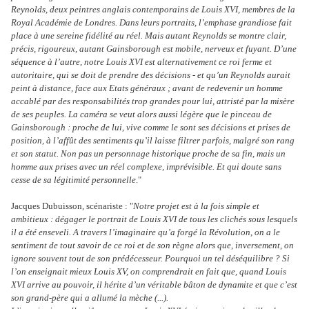
Reynolds, deux peintres anglais contemporains de Louis XVI, membres de la
Royal Académie de Londres. Dans leurs portraits, l’emphase grandiose fait
place à une sereine fidélité au réel. Mais autant Reynolds se montre clair,
précis, rigoureux, autant Gainsborough est mobile, nerveux et fuyant. D’une
séquence à l’autre, notre Louis XVI est alternativement ce roi ferme et
autoritaire, qui se doit de prendre des décisions - et qu’un Reynolds aurait
peint à distance, face aux Etats généraux ; avant de redevenir un homme
accablé par des responsabilités trop grandes pour lui, attristé par la misère
de ses peuples. La caméra se veut alors aussi légère que le pinceau de
Gainsborough : proche de lui, vive comme le sont ses décisions et prises de
position, à l’affût des sentiments qu’il laisse filtrer parfois, malgré son rang
et son statut. Non pas un personnage historique proche de sa fin, mais un
homme aux prises avec un réel complexe, imprévisible. Et qui doute sans
cesse de sa légitimité personnelle
."
Jacques Dubuisson, scénariste : "
Notre projet est à la fois simple et
ambitieux : dégager le portrait de Louis XVI de tous les clichés sous lesquels
il a été enseveli. A travers l’imaginaire qu’a forgé la Révolution, on a le
sentiment de tout savoir de ce roi et de son règne alors que, inversement, on
ignore souvent tout de son prédécesseur. Pourquoi un tel déséquilibre ? Si
l’on enseignait mieux Louis XV, on comprendrait en fait que, quand Louis
XVI arrive au pouvoir, il hérite d’un véritable bâton de dynamite et que c’est
son grand-père qui a allumé la mèche (...).