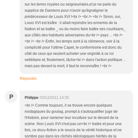
sur les terres royales ou seigneuriales,et je ne parle du
supplice de Damiens pour n'avoir qu'égratigner le
prédécesseur de Louis XVI !<br /> <br /> <br /> Sinon, oui,
Louis XVI est traître : il allait rejoindre les ennemis de la
Nation et se battre _ ou du moins faire battre ses courtisans_
aux côtés des habituels adversaires du<br /> pays ... <br />
<br /> <br /> Enfin, les temps sont à la clémence, voir à la
complicité pour l'ultime Capet, le conformisme est donc du
côté de ceux qui veulent acheter une virginité à ce roi
velléitaire et, finalement, lâche<br /> dans l'action politique ...
mais pas devant la mort, il faut le reconnaître ! <br />
Répondre
P
Philippe
03/12/2011 14:35
<br /> Comme toujours, il se trouve encore quelques
nostagiques du goulag, prompt à s'autoqualifier juge de
l'Histoire, pour ramener leur inculture sur le devant de la
scène. Non Louis XVI n'est pas un<br /> traitre et pour une
fois, ce docu-fiction a le soucis de la vérité historique et ne
sombre pas dans les clichés idéologiques hérités de la