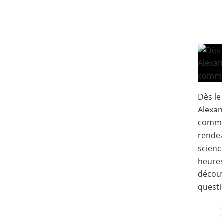
Dès le
Alexan
comma
rendez
scienc
heures
découv
questi