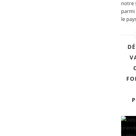
notre 
parmi 
le pay
DÉ
V
FO
P