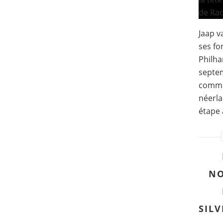
Jaap v
ses fo
Philha
septem
commu
néerla
étape 
NO
SILV