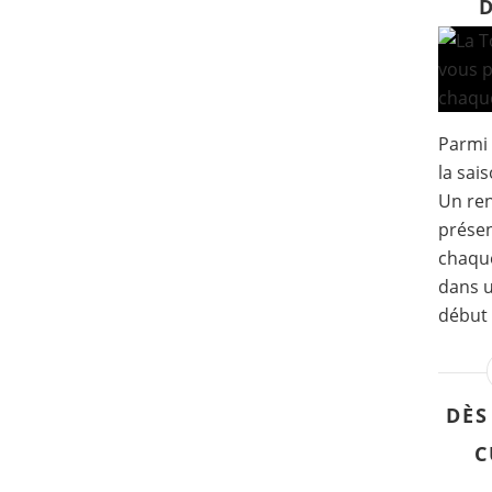
Parmi 
la sai
Un re
présen
chaque
dans u
début 
DÈS
C