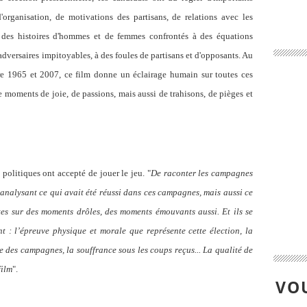
organisation, de motivations des partisans, de relations avec les
des histoires d'hommes et de femmes confrontés à des équations
 adversaires impitoyables, à des foules de partisans et d'opposants. Au
ntre 1965 et 2007, ce film donne un éclairage humain sur toutes ces
 de moments de joie, de passions, mais aussi de trahisons, de pièges et
olitiques ont accepté de jouer le jeu. "
De raconter les campagnes
 analysant ce qui avait été réussi dans ces campagnes, mais aussi ce
es sur des moments drôles, des moments émouvants aussi. Et ils se
t : l’épreuve physique et morale que représente cette élection, la
nce des campagnes, la souffrance sous les coups reçus... La qualité de
film
".
VOU