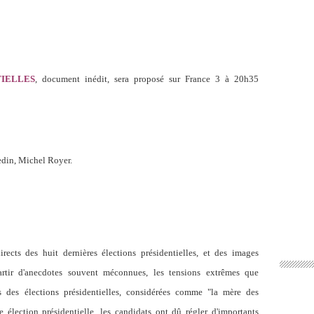
TIELLES
, document inédit, sera proposé sur France 3 à 20h35
edin, Michel Royer.
rects des huit dernières élections présidentielles, et des images
artir d'anecdotes souvent méconnues, les tensions extrêmes que
s des élections présidentielles, considérées comme "la mère des
e élection présidentielle, les candidats ont dû régler d'importants