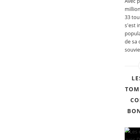
Avec p
millio
33 tou
s'est
popula
de sa 
souvien
LE
TOM
CO
BON