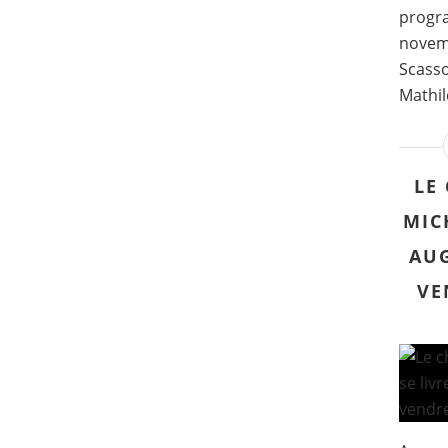
progr
novemb
Scasso
Mathil
LE
MIC
AUG
VE