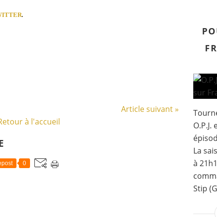
WITTER
.
PO
FR
Article suivant »
Tourné
Retour à l'accueil
O.P.J.
épisod
E
La sai
à 21h1
post
0
comma
Stip (