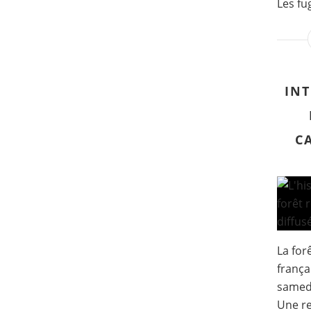
Les fug
INT
C
La for
frança
samedi
Une re