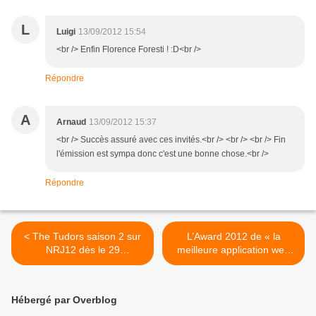
L
Luigi
13/09/2012 15:54
<br /> Enfin Florence Foresti ! :D<br />
Répondre
A
Arnaud
13/09/2012 15:37
<br /> Succès assuré avec ces invités.<br /> <br /> <br /> Fin
l'émission est sympa donc c'est une bonne chose.<br />
Répondre
< The Tudors saison 2 sur
L’Award 2012 de « la
NRJ12 dès le 29
meilleure application web
septembre.
en Social TV » décerné à
France Télévisions et IBM.
>
Hébergé par Overblog