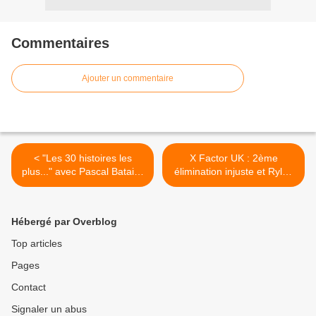
Commentaires
Ajouter un commentaire
< "Les 30 histoires les
X Factor UK : 2ème
plus..." avec Pascal Bataille
élimination injuste et Rylan
sur TMC.
même pas en danger... >
Hébergé par Overblog
Top articles
Pages
Contact
Signaler un abus