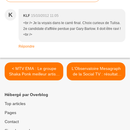
K
KLF
15/10/2012 11:05
<br /> Je la voyais dans le carré final. Choix curieux de Tulisa.
2e candidate d'affilée perdue par Gary Barlow. Il doit être ravi !
<br />
Répondre
< MTV EMA : Le groupe
L'Observatoire Mesagraph
Shaka Ponk meilleur artiste
de la Social TV : résultats
français.
semaine du 8 au 14 octobre
2012 >
Hébergé par Overblog
Top articles
Pages
Contact