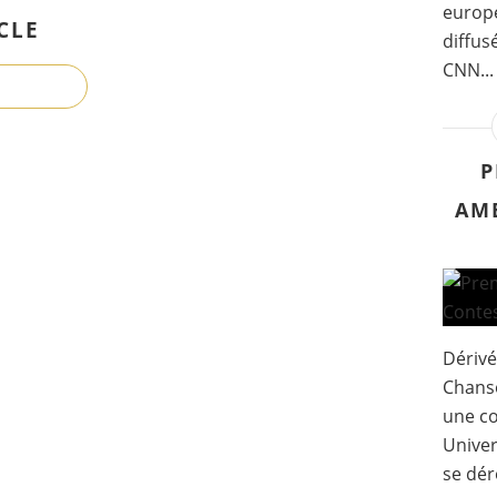
europé
CLE
diffus
CNN...
P
AM
Dérivé
Chanso
une co
Univer
se dér