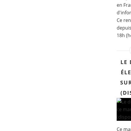
en Fra
d'info
Ce ren
depuis
18h (he
LE 
ÉL
SU
(DI
Ce ma