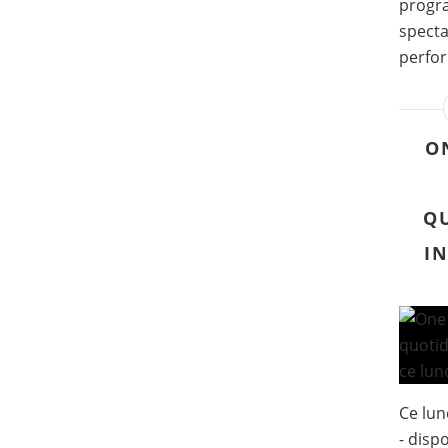
progra
specta
perfor
O
Q
I
Ce lun
- disp