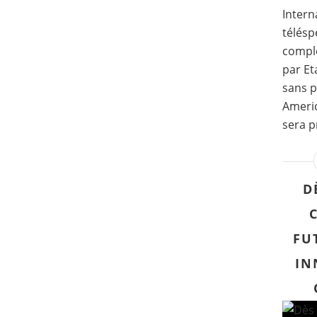
Intern
télésp
complè
par Et
sans p
Americ
sera p
D
FU
IN