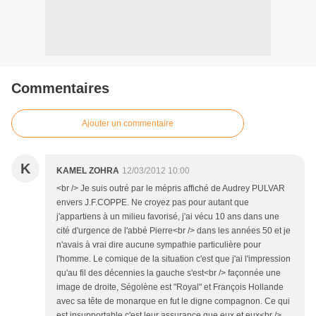
Commentaires
Ajouter un commentaire
K
KAMEL ZOHRA
12/03/2012 10:00
<br /> Je suis outré par le mépris affiché de Audrey PULVAR
envers J.F.COPPE. Ne croyez pas pour autant que
j'appartiens à un milieu favorisé, j'ai vécu 10 ans dans une
cité d'urgence de l'abbé Pierre<br /> dans les années 50 et je
n'avais à vrai dire aucune sympathie particulière pour
l'homme. Le comique de la situation c'est que j'ai l'impression
qu'au fil des décennies la gauche s'est<br /> façonnée une
image de droite, Ségolène est "Royal" et François Hollande
avec sa tête de monarque en fut le digne compagnon. Ce qui
est insupportable c'est leur assurance que eux et eux<br />