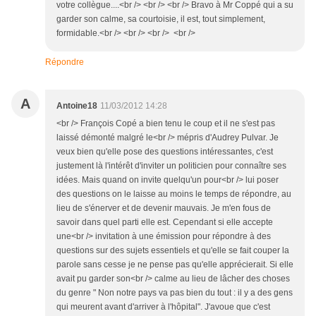
votre collègue....<br /> <br /> <br /> Bravo à Mr Coppé qui a su
garder son calme, sa courtoisie, il est, tout simplement,
formidable.<br /> <br /> <br /> <br />
Répondre
A
Antoine18
11/03/2012 14:28
<br /> François Copé a bien tenu le coup et il ne s'est pas
laissé démonté malgré le<br /> mépris d'Audrey Pulvar. Je
veux bien qu'elle pose des questions intéressantes, c'est
justement là l'intérêt d'inviter un politicien pour connaître ses
idées. Mais quand on invite quelqu'un pour<br /> lui poser
des questions on le laisse au moins le temps de répondre, au
lieu de s'énerver et de devenir mauvais. Je m'en fous de
savoir dans quel parti elle est. Cependant si elle accepte
une<br /> invitation à une émission pour répondre à des
questions sur des sujets essentiels et qu'elle se fait couper la
parole sans cesse je ne pense pas qu'elle apprécierait. Si elle
avait pu garder son<br /> calme au lieu de lâcher des choses
du genre " Non notre pays va pas bien du tout : il y a des gens
qui meurent avant d'arriver à l'hôpital". J'avoue que c'est