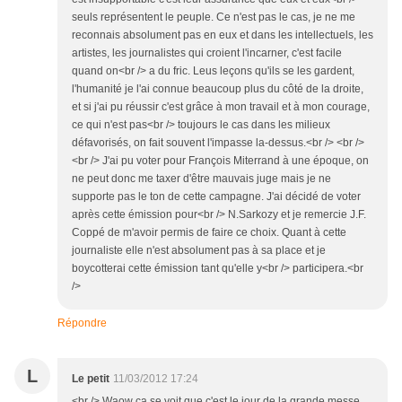
seuls représentent le peuple. Ce n'est pas le cas, je ne me
reconnais absolument pas en eux et dans les intellectuels, les
artistes, les journalistes qui croient l'incarner, c'est facile
quand on<br /> a du fric. Leus leçons qu'ils se les gardent,
l'humanité je l'ai connue beaucoup plus du côté de la droite,
et si j'ai pu réussir c'est grâce à mon travail et à mon courage,
ce qui n'est pas<br /> toujours le cas dans les milieux
défavorisés, on fait souvent l'impasse la-dessus.<br /> <br />
<br /> J'ai pu voter pour François Miterrand à une époque, on
ne peut donc me taxer d'être mauvais juge mais je ne
supporte pas le ton de cette campagne. J'ai décidé de voter
après cette émission pour<br /> N.Sarkozy et je remercie J.F.
Coppé de m'avoir permis de faire ce choix. Quant à cette
journaliste elle n'est absolument pas à sa place et je
boycotterai cette émission tant qu'elle y<br /> participera.<br
/>
Répondre
L
Le petit
11/03/2012 17:24
<br /> Waow ca se voit que c'est le jour de la grande messe