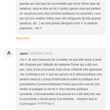
grande qui veut que les journalistes qui ont le même type de
relations, sans le dire au<br /> public (genre ceux qui partent
en vacances avec des hommes politiques ou assimilés, ceux
qui ont une relation intime avec des dirigeants de très grands
syndicas, etc...) ne sont jamais désignés à<br /> la vindicte
populaire...<br />
Répondre
A
agnes
11/03/2012 10:21
<br /> Je suis heureuse de constater ne pas etre seule a avoir
été choquée par l'attitude de madame Pulvar qui a été non
pas, celui d'une journaliste mais d'une militante trés agressive
.Ne confondons<br /> pas les genres et le débat politique s'en
portera mieux.Il y a trop d'imbrications entre la politique et le
journalisme.Comment Madame Pulvar peut elle exercer son
metier et partager la vie<br /> d'un homme politique
socialiste..c'est impossible et la preuve en a été faite,hier soir
la journaliste a laissé place à la militante....J'espère que le
CSA reagira ??????<br />