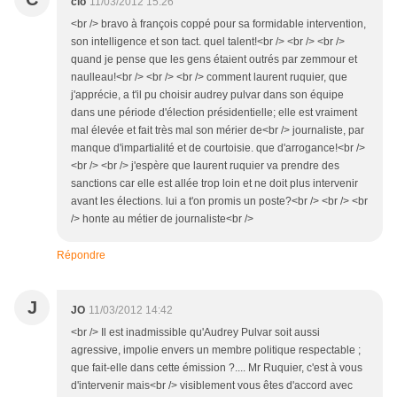
clo
11/03/2012 15:26
<br /> bravo à françois coppé pour sa formidable intervention,
son intelligence et son tact. quel talent!<br /> <br /> <br />
quand je pense que les gens étaient outrés par zemmour et
naulleau!<br /> <br /> <br /> comment laurent ruquier, que
j'apprécie, a t'il pu choisir audrey pulvar dans son équipe
dans une période d'élection présidentielle; elle est vraiment
mal élevée et fait très mal son mérier de<br /> journaliste, par
manque d'impartialité et de courtoisie. que d'arrogance!<br />
<br /> <br /> j'espère que laurent ruquier va prendre des
sanctions car elle est allée trop loin et ne doit plus intervenir
avant les élections. lui a t'on promis un poste?<br /> <br /> <br
/> honte au métier de journaliste<br />
Répondre
J
JO
11/03/2012 14:42
<br /> Il est inadmissible qu'Audrey Pulvar soit aussi
agressive, impolie envers un membre politique respectable ;
que fait-elle dans cette émission ?.... Mr Ruquier, c'est à vous
d'intervenir mais<br /> visiblement vous êtes d'accord avec