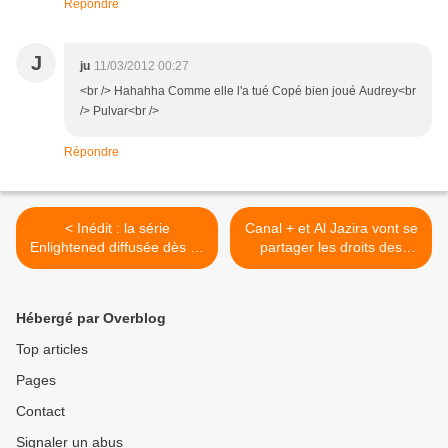
Répondre
J
ju
11/03/2012 00:27
<br /> Hahahha Comme elle l'a tué Copé bien joué Audrey<br
/> Pulvar<br />
Répondre
< Inédit : la série
Canal + et Al Jazira vont se
Enlightened diffusée dès ce
partager les droits des
10 mars.
championnats d’Italie et
d’Allemagne. >
Hébergé par Overblog
Top articles
Pages
Contact
Signaler un abus