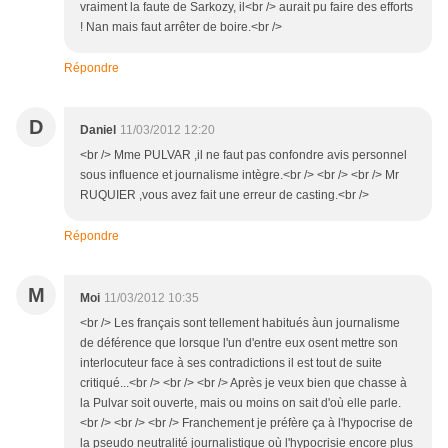
vraiment la faute de Sarkozy, il<br /> aurait pu faire des efforts
! Nan mais faut arrêter de boire.<br />
Répondre
D
Daniel
11/03/2012 12:20
<br /> Mme PULVAR ,il ne faut pas confondre avis personnel
sous influence et journalisme intègre.<br /> <br /> <br /> Mr
RUQUIER ,vous avez fait une erreur de casting.<br />
Répondre
M
Moi
11/03/2012 10:35
<br /> Les français sont tellement habitués àun journalisme
de déférence que lorsque l'un d'entre eux osent mettre son
interlocuteur face à ses contradictions il est tout de suite
critiqué...<br /> <br /> <br /> Après je veux bien que chasse à
la Pulvar soit ouverte, mais ou moins on sait d'où elle parle.
<br /> <br /> <br /> Franchement je préfère ça à l'hypocrise de
la pseudo neutralité journalistique où l'hypocrisie encore plus