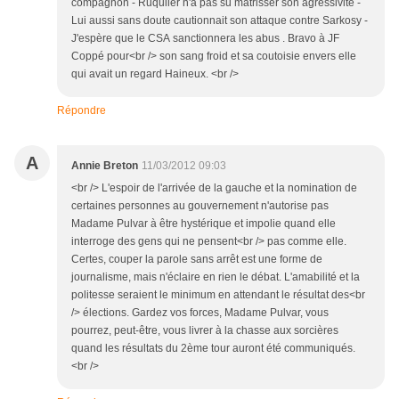
compagnon - Ruquiier n'a pas su matrisser son agressivité -
Lui aussi sans doute cautionnait son attaque contre Sarkosy -
J'espère que le CSA sanctionnera les abus . Bravo à JF
Coppé pour<br /> son sang froid et sa coutoisie envers elle
qui avait un regard Haineux. <br />
Répondre
A
Annie Breton
11/03/2012 09:03
<br /> L'espoir de l'arrivée de la gauche et la nomination de
certaines personnes au gouvernement n'autorise pas
Madame Pulvar à être hystérique et impolie quand elle
interroge des gens qui ne pensent<br /> pas comme elle.
Certes, couper la parole sans arrêt est une forme de
journalisme, mais n'éclaire en rien le débat. L'amabilité et la
politesse seraient le minimum en attendant le résultat des<br
/> élections. Gardez vos forces, Madame Pulvar, vous
pourrez, peut-être, vous livrer à la chasse aux sorcières
quand les résultats du 2ème tour auront été communiqués.
<br />