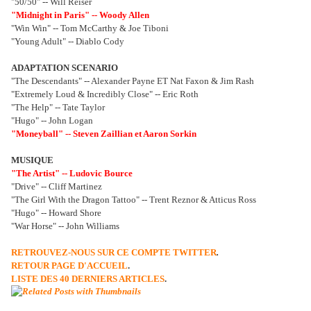
"50/50" -- Will Reiser
"Midnight in Paris" -- Woody Allen
"Win Win" -- Tom McCarthy & Joe Tiboni
"Young Adult" -- Diablo Cody
ADAPTATION SCENARIO
"The Descendants" -- Alexander Payne ET Nat Faxon & Jim Rash
"Extremely Loud & Incredibly Close" -- Eric Roth
"The Help" -- Tate Taylor
"Hugo" -- John Logan
"Moneyball" -- Steven Zaillian et Aaron Sorkin
MUSIQUE
"The Artist" -- Ludovic Bource
"Drive" -- Cliff Martinez
"The Girl With the Dragon Tattoo" -- Trent Reznor & Atticus Ross
"Hugo" -- Howard Shore
"War Horse" -- John Williams
RETROUVEZ-NOUS SUR CE COMPTE TWITTER
.
RETOUR PAGE D'ACCUEIL
.
LISTE DES 40 DERNIERS ARTICLES
.