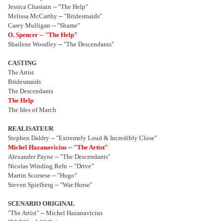
Jessica Chastain -- "The Help"
Melissa McCarthy -- "Bridesmaids"
Carey Mulligan -- "Shame"
O. Spencer -- "The Help"
Shailene Woodley -- "The Descendants"
CASTING
The Artist
Bridesmaids
The Descendants
The Help
The Ides of March
REALISATEUR
Stephen Daldry -- "Extremely Loud & Incredibly Close"
Michel Hazanavicius -- "The Artist"
Alexander Payne -- "The Descendants"
Nicolas Winding Refn -- "Drive"
Martin Scorsese -- "Hugo"
Steven Spielberg -- "War Horse"
SCENARIO ORIGINAL
"The Artist" -- Michel Hazanavicius