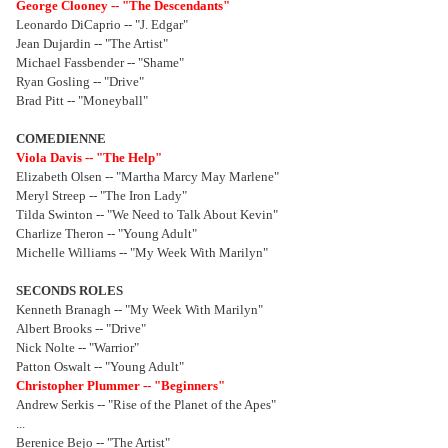
George Clooney -- "The Descendants"
Leonardo DiCaprio -- "J. Edgar"
Jean Dujardin -- "The Artist"
Michael Fassbender -- "Shame"
Ryan Gosling -- "Drive"
Brad Pitt -- "Moneyball"
COMEDIENNE
Viola Davis -- "The Help"
Elizabeth Olsen -- "Martha Marcy May Marlene"
Meryl Streep -- "The Iron Lady"
Tilda Swinton -- "We Need to Talk About Kevin"
Charlize Theron -- "Young Adult"
Michelle Williams -- "My Week With Marilyn"
SECONDS ROLES
Kenneth Branagh -- "My Week With Marilyn"
Albert Brooks -- "Drive"
Nick Nolte -- "Warrior"
Patton Oswalt -- "Young Adult"
Christopher Plummer -- "Beginners"
Andrew Serkis -- "Rise of the Planet of the Apes"
...
Berenice Bejo -- "The Artist"