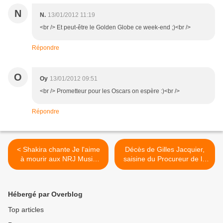
N
N.
13/01/2012 11:19
<br /> Et peut-être le Golden Globe ce week-end ;)<br />
Répondre
O
Oy
13/01/2012 09:51
<br /> Prometteur pour les Oscars on espère :)<br />
Répondre
< Shakira chante Je l'aime
Décès de Gilles Jacquier,
à mourir aux NRJ Music
saisine du Procureur de la
Awards.
République de Paris. >
Hébergé par Overblog
Top articles