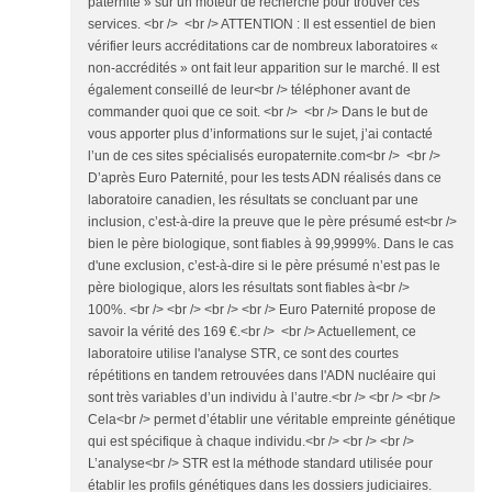
paternité » sur un moteur de recherche pour trouver ces
services. <br /> <br /> ATTENTION : Il est essentiel de bien
vérifier leurs accréditations car de nombreux laboratoires «
non-accrédités » ont fait leur apparition sur le marché. Il est
également conseillé de leur<br /> téléphoner avant de
commander quoi que ce soit. <br /> <br /> Dans le but de
vous apporter plus d’informations sur le sujet, j’ai contacté
l’un de ces sites spécialisés europaternite.com<br /> <br />
D’après Euro Paternité, pour les tests ADN réalisés dans ce
laboratoire canadien, les résultats se concluant par une
inclusion, c’est-à-dire la preuve que le père présumé est<br />
bien le père biologique, sont fiables à 99,9999%. Dans le cas
d'une exclusion, c’est-à-dire si le père présumé n’est pas le
père biologique, alors les résultats sont fiables à<br />
100%. <br /> <br /> <br /> <br /> Euro Paternité propose de
savoir la vérité des 169 €.<br /> <br /> Actuellement, ce
laboratoire utilise l'analyse STR, ce sont des courtes
répétitions en tandem retrouvées dans l'ADN nucléaire qui
sont très variables d’un individu à l’autre.<br /> <br /> <br />
Cela<br /> permet d’établir une véritable empreinte génétique
qui est spécifique à chaque individu.<br /> <br /> <br />
L’analyse<br /> STR est la méthode standard utilisée pour
établir les profils génétiques dans les dossiers judiciaires.