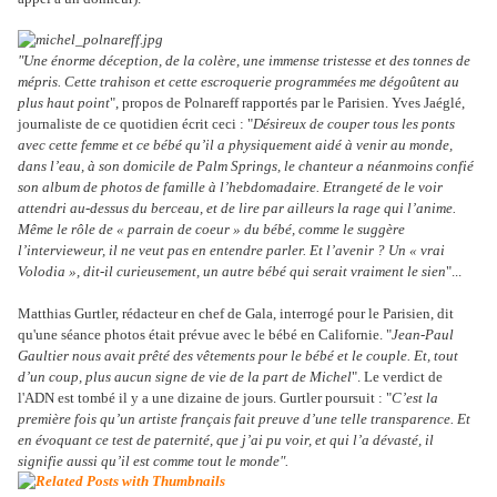
"Une énorme déception, de la colère, une immense tristesse et des tonnes de
mépris. Cette trahison et cette escroquerie programmées me dégoûtent au
plus haut point
", propos de Polnareff rapportés par le Parisien. Yves Jaéglé,
journaliste de ce quotidien écrit ceci : "
Désireux de couper tous les ponts
avec cette femme et ce bébé qu’il a physiquement aidé à venir au monde,
dans l’eau, à son domicile de Palm Springs, le chanteur a néanmoins confié
son album de photos de famille à l’hebdomadaire. Etrangeté de le voir
attendri au-dessus du berceau, et de lire par ailleurs la rage qui l’anime.
Même le rôle de « parrain de coeur » du bébé, comme le suggère
l’intervieweur, il ne veut pas en entendre parler. Et l’avenir ? Un « vrai
Volodia », dit-il curieusement, un autre bébé qui serait vraiment le sien
"...
Matthias Gurtler, rédacteur en chef de Gala, interrogé pour le Parisien, dit
qu'une séance photos était prévue avec le bébé en Californie. "
Jean-Paul
Gaultier nous avait prêté des vêtements pour le bébé et le couple. Et, tout
d’un coup, plus aucun signe de vie de la part de Michel
". Le verdict de
l'ADN est tombé il y a une dizaine de jours. Gurtler poursuit : "
C’est la
première fois qu’un artiste français fait preuve d’une telle transparence. Et
en évoquant ce test de paternité, que j’ai pu voir, et qui l’a dévasté, il
signifie aussi qu’il est comme tout le monde".