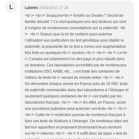
L
Labinfo
24/02/2011 17:26
<br /> <br /> Soupçons<br /> fondés ou Doutes ? Secret de
famille dévoilé ? Ce sont quelques-uns des facteurs qui sont
à l'origine de nombreuses consultations sur la paternité. <br
/> <br /> Depuis que la loi de certains pays autorise
l’utilisation aux particuliers du test génétique pour établir la
paternité, la popularité de ce test a connu une augmentation
très forte en quelques<br /> années.<br /> <br /> <br /> Le<br
/> Canada est notamment l’un des pays le plus réputé dans
ce domaine. Ces laboratoires accrédités par de nombreuses
institutions (ISO, AABB, etc…) ont traité des centaines de
milliers de tests<br /> venant du monde entier. <br /> <br />
On dénombre chaque année en France près de 20 000 tests
de paternité commandés dans des laboratoires à l’étranger et
seulement quelques centaines de<br /> cas traités par les
laboratoires français. <br /> <br /> En effet, en France, seule
une procédure judiciaire peut autoriser ces tests.<br /> <br />
<br /> Cette<br /> restriction pousse de nombreux français à
faire ces tests de filiations à l’étranger .De nombreux sites ont
fait leur apparition et proposent dorénavant leurs services
sur<br /> Internet. <br /> <br /> Il suffit donc de taper « test de