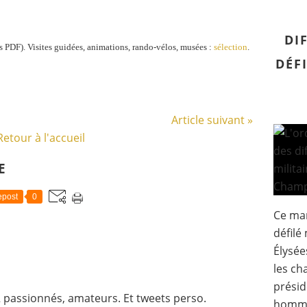
DI
 PDF). Visites guidées, animations, rando-vélos, musées :
sélection
.
DÉF
Article suivant »
Retour à l'accueil
E
post
0
Ce mar
défilé
Élysée
les ch
prési
 passionnés, amateurs. Et tweets perso.
hommes