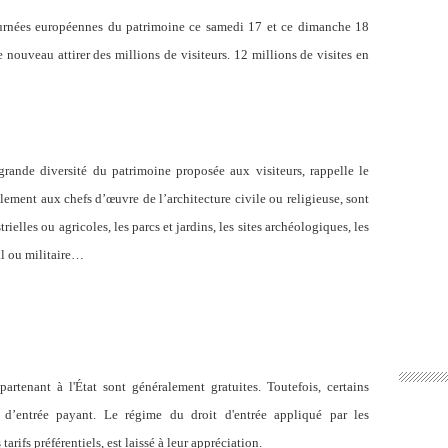
urnées européennes du patrimoine ce samedi 17 et ce dimanche 18
ouveau attirer des millions de visiteurs. 12 millions de visites en
grande diversité du patrimoine proposée aux visiteurs, rappelle le
èlement aux chefs d’œuvre de l’architecture civile ou religieuse, sont
rielles ou agricoles, les parcs et jardins, les sites archéologiques, les
ial ou militaire…
artenant à l'État sont généralement gratuites. Toutefois, certains
 d’entrée payant. Le régime du droit d'entrée appliqué par les
arifs préférentiels, est laissé à leur appréciation.