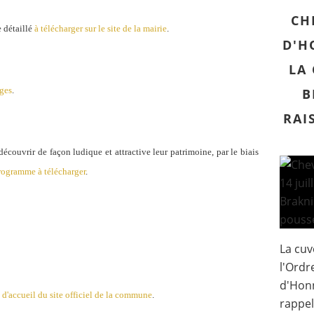
CH
 détaillé
à télécharger sur le site de la mairie
.
D'H
LA
ges
.
B
RAI
écouvrir de façon ludique et attractive leur patrimoine, par le biais
rogramme à télécharger
.
La cuv
l'Ordr
d'Honn
e d'accueil du site officiel de la commune
.
rappel