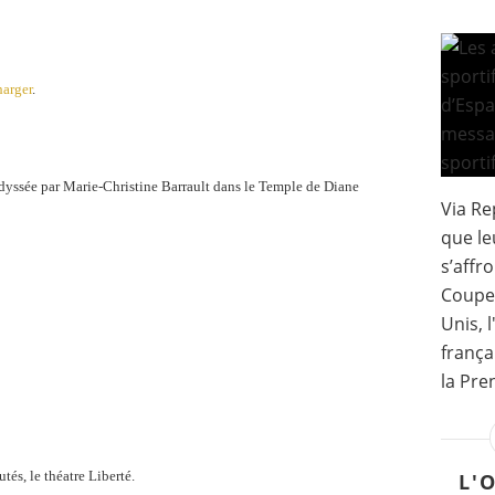
harger
.
’Odyssée par Marie-Christine Barrault dans le Temple de Diane
Via Re
que le
s’affr
Coupe 
Unis, 
frança
la Pre
tés, le théatre Liberté.
L'