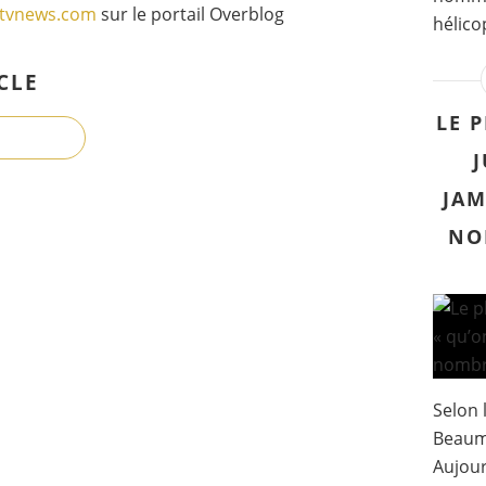
gtvnews.com
sur le portail Overblog
hélico
CLE
LE 
J
JAM
NO
Selon 
Beaumo
Aujour