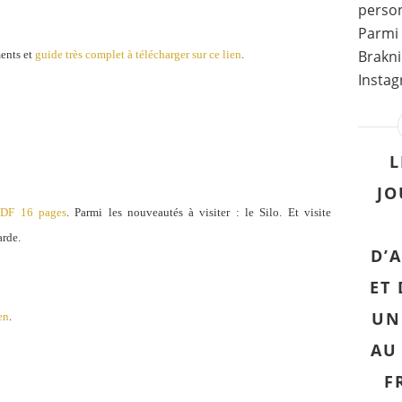
perso
Parmi 
Brakni
ents et
guide très complet à télécharger sur ce lien
.
Instag
L
JO
PDF 16 pages
. Parmi les nouveautés à visiter : le Silo. Et visite
arde.
D’
ET
UN
en
.
AU
F