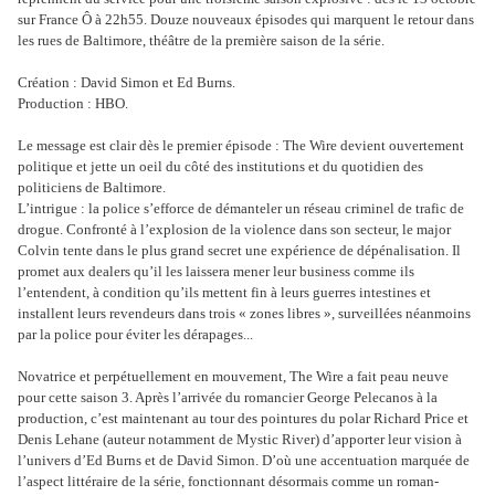
sur France Ô à 22h55. Douze nouveaux épisodes qui marquent le retour dans
les rues de Baltimore, théâtre de la première saison de la série.
Création : David Simon et Ed Burns.
Production : HBO.
Le message est clair dès le premier épisode : The Wire devient ouvertement
politique et jette un oeil du côté des institutions et du quotidien des
politiciens de Baltimore.
L’intrigue : la police s’efforce de démanteler un réseau criminel de trafic de
drogue. Confronté à l’explosion de la violence dans son secteur, le major
Colvin tente dans le plus grand secret une expérience de dépénalisation. Il
promet aux dealers qu’il les laissera mener leur business comme ils
l’entendent, à condition qu’ils mettent fin à leurs guerres intestines et
installent leurs revendeurs dans trois « zones libres », surveillées néanmoins
par la police pour éviter les dérapages...
Novatrice et perpétuellement en mouvement, The Wire a fait peau neuve
pour cette saison 3. Après l’arrivée du romancier George Pelecanos à la
production, c’est maintenant au tour des pointures du polar Richard Price et
Denis Lehane (auteur notamment de Mystic River) d’apporter leur vision à
l’univers d’Ed Burns et de David Simon. D’où une accentuation marquée de
l’aspect littéraire de la série, fonctionnant désormais comme un roman-