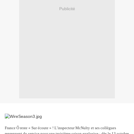
Publicité
France Ô reste « Sur écoute » ! L’inspecteur McNulty et ses collègues
reprennent du service pour une troisième saison explosive : dès le 13 octobre