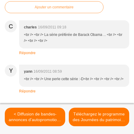
Ajouter un commentaire
C
charles
16/09/2011 09:18
<br /> <br /> La série préférée de Barack Obama ... <br /> <br
/> <br /> <br />
Répondre
Y
yann
16/09/2011 08:59
<br /> <br /> Une perle cette série :-D<br /> <br /> <br /> <br />
Répondre
< Diffusion de bandes-
Téléchargez le programme
annonces d’autopromotion :
des Journées du patrimoine
le CSA écrit aux chaînes.
de votre ville. >