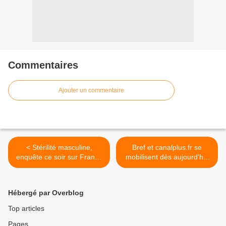
Commentaires
Ajouter un commentaire
< Stérilité masculine,
Bref et canalplus.fr se
enquête ce soir sur France
mobilisent dès aujourd'hui
2 sur un sujet tabou.
contre le sida avec
l’opération « Capote 3000
». >
Hébergé par Overblog
Top articles
Pages