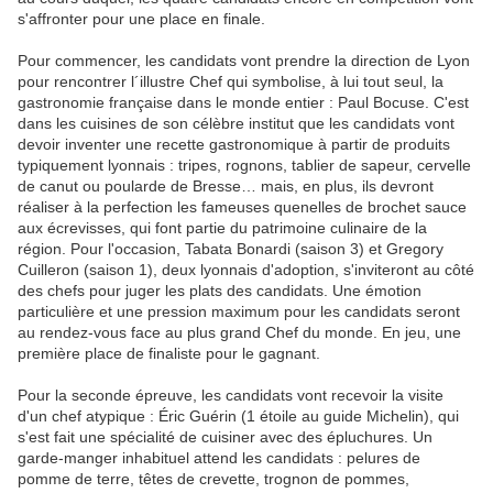
s'affronter pour une place en finale.
Pour commencer, les candidats vont prendre la direction de Lyon
pour rencontrer l´illustre Chef qui symbolise, à lui tout seul, la
gastronomie française dans le monde entier : Paul Bocuse. C'est
dans les cuisines de son célèbre institut que les candidats vont
devoir inventer une recette gastronomique à partir de produits
typiquement lyonnais : tripes, rognons, tablier de sapeur, cervelle
de canut ou poularde de Bresse… mais, en plus, ils devront
réaliser à la perfection les fameuses quenelles de brochet sauce
aux écrevisses, qui font partie du patrimoine culinaire de la
région. Pour l'occasion, Tabata Bonardi (saison 3) et Gregory
Cuilleron (saison 1), deux lyonnais d'adoption, s'inviteront au côté
des chefs pour juger les plats des candidats. Une émotion
particulière et une pression maximum pour les candidats seront
au rendez-vous face au plus grand Chef du monde. En jeu, une
première place de finaliste pour le gagnant.
Pour la seconde épreuve, les candidats vont recevoir la visite
d'un chef atypique : Éric Guérin (1 étoile au guide Michelin), qui
s'est fait une spécialité de cuisiner avec des épluchures. Un
garde-manger inhabituel attend les candidats : pelures de
pomme de terre, têtes de crevette, trognon de pommes,