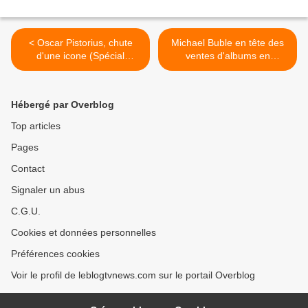
< Oscar Pistorius, chute
Michael Buble en tête des
d'une icone (Spécial
ventes d'albums en
investigation ce 22 avril).
Grande-Bretagne. >
Hébergé par Overblog
Top articles
Pages
Contact
Signaler un abus
C.G.U.
Cookies et données personnelles
Préférences cookies
Voir le profil de leblogtvnews.com sur le portail Overblog