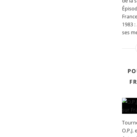
de la 
Épisod
France
1983 :
ses me
PO
FR
Tourné
O.P.J.