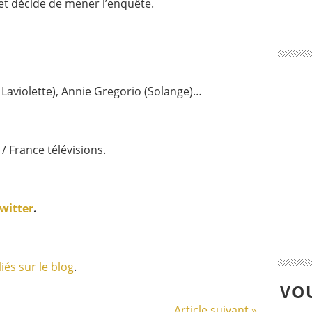
 et décide de mener l’enquête.
Laviolette), Annie Gregorio (Solange)…
/ France télévisions.
witter
.
iés sur le blog
.
VOU
Article suivant »