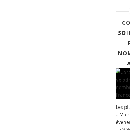
CO
SOI
NOM
Les pl
à Mars
évène
au Vél