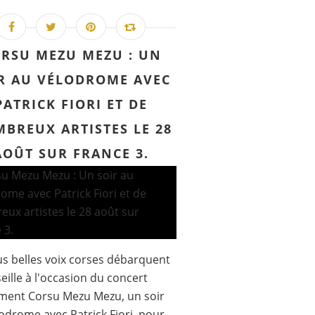
RSU MEZU MEZU : UN
R AU VÉLODROME AVEC
PATRICK FIORI ET DE
BREUX ARTISTES LE 28
AOÛT SUR FRANCE 3.
us belles voix corses débarquent
eille à l'occasion du concert
ment Corsu Mezu Mezu, un soir
odrome avec Patrick Fiori, pour