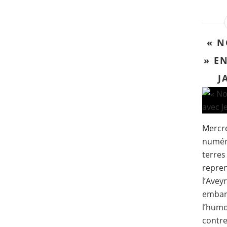
« N
» E
J
Mercre
numér
terres
repren
l’Avey
embarq
l’humo
contref