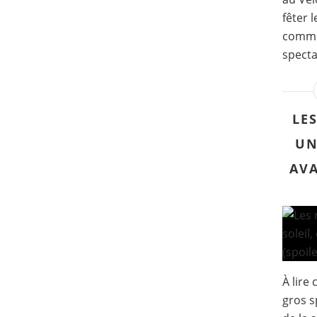
fêter 
commu
specta
LE
UN
AVA
À lire
gros s