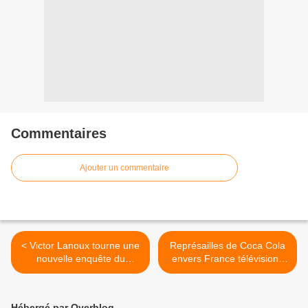
Commentaires
Ajouter un commentaire
< Victor Lanoux tourne une
Représailles de Coca Cola
nouvelle enquête du
envers France télévisions
commissaire Laviolette.
selon Le Canard enchaîné.
>
Hébergé par Overblog