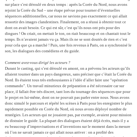
sur place s’est déroulé en deux temps : après la Corée du Nord, nous avons
rejoint la Corée du Sud – une étape prévue pour tourner d’éventuelles
séquences additionnelles, car nous ne savions pas exactement ce qui allait
ressortir des images clandestines. Finalement, on a réussi à obtenir tout ce
dont on avait besoin. Ce qui est sûr, c’est qu’ils nous ont pris pour des
dingues ! On criait, on mettait le ton, on riait beaucoup et on chantait tout le
temps. Ils n’avaient jamais vu ça. Mais ils ne se sont doutés de rien et c’est
pour cela que ça a marché ! Puis, une fois revenus à Paris, on a synchronisé le
son, les dialogues des comédiens et du guide.
Comment avez-vous dirigé les acteurs ?
Durant le casting, qui s’est déroulé en amont, on a prévenu les acteurs qu’ils
allaient tourner dans un pays dangereux, sans préciser que c’était la Corée du
Nord. Ils étaient tous très enthousiastes à l’idée d’aller faire une “opération
commando”. Un travail minutieux de préparation a été nécessaire car sur
place, il fallait être très discret, tant lors du tournage des séquences que pour
le projet en lui-même, dont on ne pouvait pas parler entre nous. Nous avons
donc simulé le parcours et répété les scènes à Paris pour les enregistrer le plus
rapidement possible en Corée du Nord, où nous avons déployé nombre de
stratégies. Les acteurs qui ne jouaient pas, par exemple, avaient pour mission
de distraire le guide. La plupart des dialogues étaient déjà écrits, mais il y a
eu beaucoup d’improvisations et d’inventions sur le moment dans la mesure
où l’on ne savait jamais ce qui allait nous arriver : on a profité des