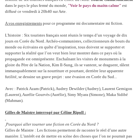
dans le pays le plus fermé du monde,
"Voir le pays du maitn calme"
est
diffusé ce vendredi à 20h40 sur Arte.
A vos enregistrements
pour ce programme mi documentaire mi fiction.
L'histoire : Six touristes français sont réunis le temps d’un voyage de dix
jours en Corée du Nord. Archéo-communistes, collectionneurs de bouts du
monde ou écrivains en quête d’inspiration, tous doivent se supporter et
supporter la réalité que l’on veut bien leur montrer dans ce pays où la
propagande est omniprésente. Enchaînant les visites de monuments à la
gloire du Père de la Nation, Kim Il-Sung, ils se vantent, se draguent, râlent
immanquablement sur la nourriture et pourtant, derrière leur apparente
futilité, se dessine un grave projet : une évasion en Corée du Sud...
Avec : Patrick Azam (Patrick), Audrey Dewilder (Audrey), Laurent Gernigon
(Laurent), Aurélie Gourvès (Aurélie), Simy Myara (Simone), Maka Sidibé
(Mahman).
Gilles de Maistre interrogé par Céline Ripoll :
Pourquoi aller tourner une fiction en Corée du Nord ?
Gilles de Maistre : Les fictions permettent de raconter le réel d’une autre
manière. L’intérêt est de mettre en scène des choses que l’on ne pourrait pas