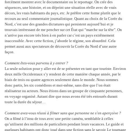
forcément montrer avec le documentaire ou le reportage. On crée des
séquences, une histoire, et on dépeint une situation réelle avec de vrais
décors, les vrais habitants du pays, etc. Je préfère cette forme plutôt que le
recours au seul commentaire journalistique. Quant au choix de la Corée du
Nord, c’est une des grandes dictatures qui persistent aujourd’hui et je
trouvais intéressant de me pencher sur cet État qui “marche sur la tête”. On
n’arrive pas encore très bien à en parler car c’est un pays extrêmement
inaccessible. Avec cette fiction, j’aborde le régime, son absurdité. Cela
permet aussi aux spectateurs de découvrir la Corée du Nord d’une autre
façon.
Comment êtes-vous parvenu à y entrer ?
La seule solution pour y aller est de se présenter en tant que touriste. Environ
deux mille Occidentaux s’y rendent de cette manière chaque année, par le
biais de trois ou quatre agences seulement dans le monde. Nous sommes
donc partis, les six comédiens et moi-même, sans dire que l’on était
réalisateur ou acteurs. Nous étions dans un groupe de cinquante personnes,
en voyage organisé. Autant dire que nous avons été très entourés durant
toute la durée du séjour…
Comment avez-vous réussi à filmer sans que personne ne s’en aperçoive ?
On a filmé à l’insu de tous avec une petite caméra, semblable à celles
qu’utilisent des millions de particuliers pendant leurs vacances. Le guide et
quelques habitants ont donc joué dans une fiction sans le savoir. Le tournage