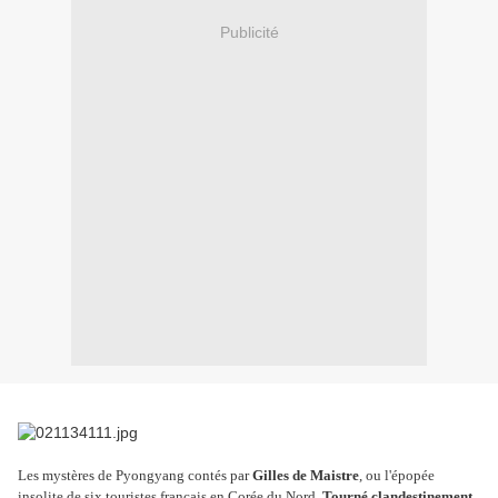
Publicité
Les mystères de Pyongyang contés par
Gilles de Maistre
, ou l'épopée
insolite de six touristes français en Corée du Nord.
Tourné clandestinement