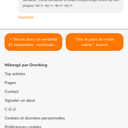
semaine. J eme demande si Oops n'a pas exigé l'exclu de ses
propos.<br /> <br /> <br /> <br />
Répondre
< Secret story ce vendredi
"Voir le pays du matin
23 septembre : nominations
calme", tourné
annoncées.
clandestinement en Corée
du Nord. >
Hébergé par Overblog
Top articles
Pages
Contact
Signaler un abus
C.G.U.
Cookies et données personnelles
Préférences cookies