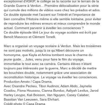
exceptionnel d'ASKIP, le collège se la raconte sur le terrain de la
Grande Guerre à Verdun... Première délocalisation pour la série
qui cumule des millions de vidéos vues chez les préados et ados.
Ce double épisode met l'accent sur l'intérêt et l'importance de
bien connaître l'Histoire même si elle semble lointaine, pour éviter
de reproduire les mêmes erreurs et mieux comprendre le monde
actuel. Comment parvenir à éveiller les consciences ?
Ce double épisode titré Le jour du voyage scolaire est écrit par
Benoît Masocco et Clément Tonelli.
Marc a organisé un voyage scolaire à Verdun. Mais les troisièmes
ne sont pas motivés, jusqu’à ce qu’Albert découvre un
homonyme, que Kayla et Amina tombent sous le charme du
jeune guide… Jules, venu pour faire le film du voyage,
immortalise le tout avec sa caméra. Certains élèves n’étant
toujours pas intéressés par la guerre, Marc a décidé de mettre
les bouchées double, notamment grâce une association de
reconstitution historique. Le voyage va éveiller les consciences.
Production Amsto / Capa Drama.
Avec Oxandre Peckeu, Tibor Audinos, Adam Abdo, Jaynelia
Coadou, Fiona Houssou, Cianna Bunduc, Aaliyah Lexilus, Jarod
Harley Levypo, Kali Boisson, Van Nguyen, Casey Calaber,
Baastian Van Leeuwen, Sara Ehrhart.
Crédit photo © Capa Drama