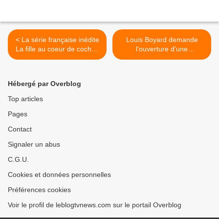
< La série française inédite
Louis Boyard demande
La fille au coeur de cochon
l'ouverture d'une
visible dès ce vendredi sur
commission d'enquête pour
france.tv
mesurer "les ingérences de
Bolloré sur ses médias". >
Hébergé par Overblog
Top articles
Pages
Contact
Signaler un abus
C.G.U.
Cookies et données personnelles
Préférences cookies
Voir le profil de leblogtvnews.com sur le portail Overblog