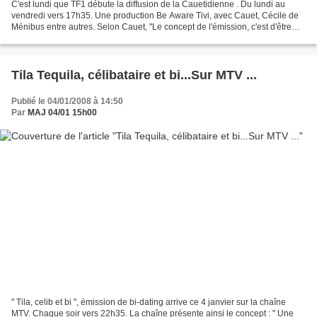
C'est lundi que TF1 débute la diffusion de la Cauetidienne . Du lundi au
vendredi vers 17h35. Une production Be Aware Tivi, avec Cauet, Cécile de
Ménibus entre autres. Selon Cauet, "Le concept de l'émission, c'est d'être
plus fort que le reste du monde,...
Tila Tequila, célibataire et bi...Sur MTV ...
Publié le 04/01/2008 à 14:50
Par
MAJ 04/01 15h00
" Tila, celib et bi ", émission de bi-dating arrive ce 4 janvier sur la chaîne
MTV. Chaque soir vers 22h35. La chaîne présente ainsi le concept : " Une