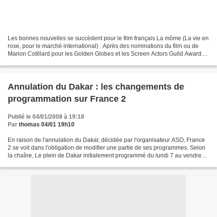
Les bonnes nouvelles se succèdent pour le film français La môme (La vie en
rose, pour le marché international) . Après des nominations du film ou de
Marion Cotillard pour les Golden Globes et les Screen Actors Guild Awards
notamment, La vie en rose fait...
Annulation du Dakar : les changements de
programmation sur France 2
Publié le 04/01/2008 à 19:18
Par
thomas 04/01 19h10
En raison de l'annulation du Dakar, décidée par l'organisateur ASO, France
2 se voit dans l'obligation de modifier une partie de ses programmes. Selon
la chaîne, Le plein de Dakar initialement programmé du lundi 7 au vendredi
18 janvier vers 18h00 est...