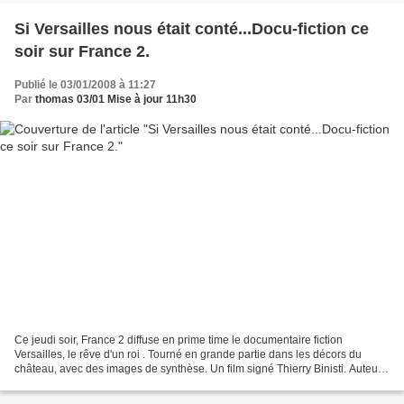
Si Versailles nous était conté...Docu-fiction ce
soir sur France 2.
Publié le 03/01/2008 à 11:27
Par
thomas 03/01 Mise à jour 11h30
Ce jeudi soir, France 2 diffuse en prime time le documentaire fiction
Versailles, le rêve d'un roi . Tourné en grande partie dans les décors du
château, avec des images de synthèse. Un film signé Thierry Binisti. Auteurs
Jacques Dubuisson et Michel Fessier....