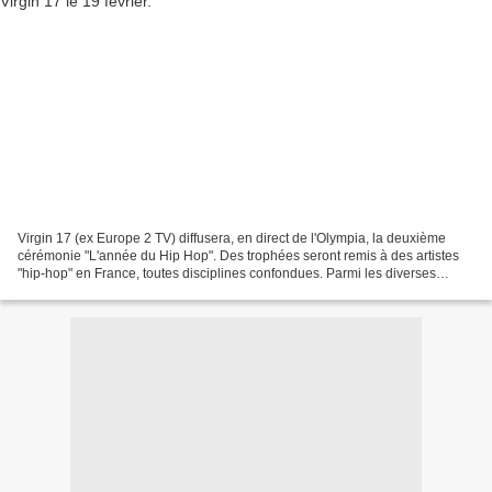
Virgin 17 (ex Europe 2 TV) diffusera, en direct de l'Olympia, la deuxième
cérémonie "L'année du Hip Hop". Des trophées seront remis à des artistes
"hip-hop" en France, toutes disciplines confondues. Parmi les diverses
catégories, il y a les suivantes...