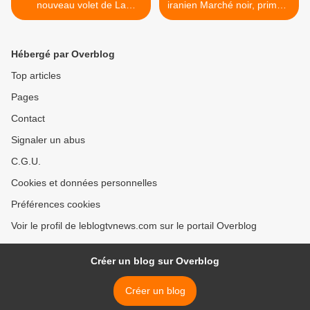
nouveau volet de La
iranien Marché noir, primé à
Princesse de Chicago, avec
Reims Polar. >
Vanessa Hudgens : En
quête de l'étoile.
Hébergé par Overblog
Top articles
Pages
Contact
Signaler un abus
C.G.U.
Cookies et données personnelles
Préférences cookies
Voir le profil de leblogtvnews.com sur le portail Overblog
Créer un blog sur Overblog
Créer un blog