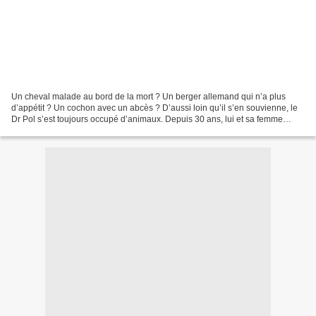
Un cheval malade au bord de la mort ? Un berger allemand qui n’a plus
d’appétit ? Un cochon avec un abcès ? D’aussi loin qu’il s’en souvienne, le
Dr Pol s’est toujours occupé d’animaux. Depuis 30 ans, lui et sa femme
Diane dirigent une clinique vétérinaire...