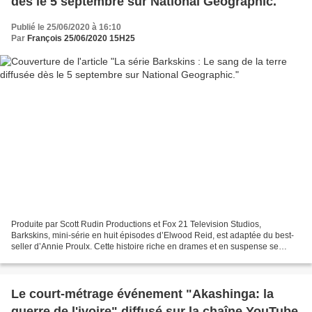
dès le 5 septembre sur National Geographic.
Publié le 25/06/2020 à 16:10
Par
François 25/06/2020 15H25
Produite par Scott Rudin Productions et Fox 21 Television Studios,
Barkskins, mini-série en huit épisodes d’Elwood Reid, est adaptée du best-
seller d’Annie Proulx. Cette histoire riche en drames et en suspense se
déroule en Nouvelle-France au XVIIe siècle....
Le court-métrage événement "Akashinga: la
guerre de l'ivoire" diffusé sur la chaîne YouTube