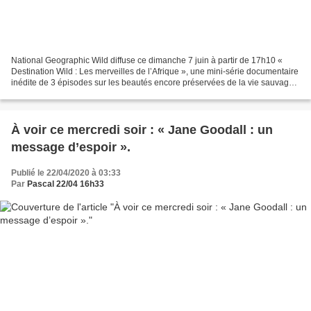
National Geographic Wild diffuse ce dimanche 7 juin à partir de 17h10 «
Destination Wild : Les merveilles de l’Afrique », une mini-série documentaire
inédite de 3 épisodes sur les beautés encore préservées de la vie sauvage
du continent africain. De ses...
À voir ce mercredi soir : « Jane Goodall : un
message d’espoir ».
Publié le 22/04/2020 à 03:33
Par
Pascal 22/04 16h33