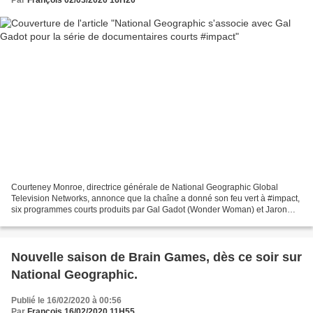
Par
François 02/03/2020 16H20
Courteney Monroe, directrice générale de National Geographic Global
Television Networks, annonce que la chaîne a donné son feu vert à #impact,
six programmes courts produits par Gal Gadot (Wonder Woman) et Jaron
Varsano (My Dearest Fidel). La réalisatrice...
Nouvelle saison de Brain Games, dès ce soir sur
National Geographic.
Publié le 16/02/2020 à 00:56
Par
François 16/02/2020 11H55