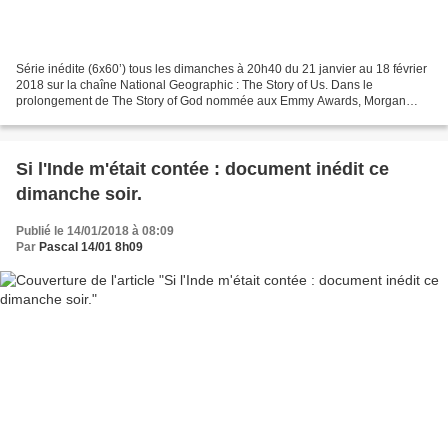
Série inédite (6x60’) tous les dimanches à 20h40 du 21 janvier au 18 février
2018 sur la chaîne National Geographic : The Story of Us. Dans le
prolongement de The Story of God nommée aux Emmy Awards, Morgan
Freeman emmène de nouveau les téléspectateurs...
Si l'Inde m'était contée : document inédit ce
dimanche soir.
Publié le 14/01/2018 à 08:09
Par
Pascal 14/01 8h09