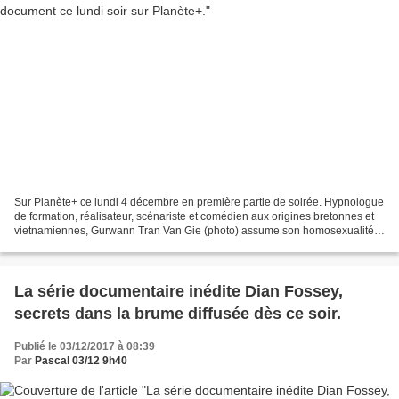
Sur Planète+ ce lundi 4 décembre en première partie de soirée. Hypnologue
de formation, réalisateur, scénariste et comédien aux origines bretonnes et
vietnamiennes, Gurwann Tran Van Gie (photo) assume son homosexualité
depuis qu’il a 20 ans. En 2013,...
La série documentaire inédite Dian Fossey,
secrets dans la brume diffusée dès ce soir.
Publié le 03/12/2017 à 08:39
Par
Pascal 03/12 9h40