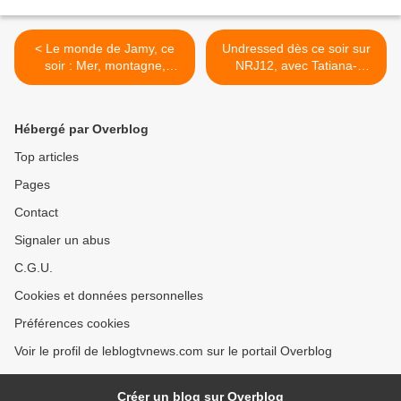
< Le monde de Jamy, ce
Undressed dès ce soir sur
soir : Mer, montagne,
NRJ12, avec Tatiana-
campagne, ils veillent sur
Laurence et Xavier Delarue.
nos vacances.
>
Hébergé par Overblog
Top articles
Pages
Contact
Signaler un abus
C.G.U.
Cookies et données personnelles
Préférences cookies
Voir le profil de leblogtvnews.com sur le portail Overblog
Créer un blog sur Overblog