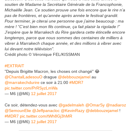
soutien de Madame la Secrétaire Générale de la Francophonie,
Michaëlle Jean. Ce soutien prouve une fois encore que le rire n’a
pas de frontières, et qu’année après année le festival grandit.
Pour terminer, je citerai une personne que j’aime beaucoup : ma
mère ! “C’est bien mon fils continue, ça fait plaisir la rigolade !”
J’espère que le Marrakech du Rire gardera cette étincelle encore
longtemps, parce que nous sommes des centaines de milliers à
vibrer à Marrakech chaque année, et des millions à vibrer avec
lui devant notre télévision".
Crédit photo © Véronique FEL/KISSMAN
#EXTRAIT
"Depuis Brigitte Macron, les choses ont changé" 😂
@ChantalLadesouO
drague
@debbouzejamel
au
@marrakechdurire
ce soir à 21:00
#MDR7
pic.twitter.com/PrRSyzLmWa
— M6 (@M6)
12 juillet 2017
Ce soir, détendez-vous avec
@gadelmaleh
@OmarSy
@nadiaroz
@SemounElie
@Jeffpanacloc
@KevinRazy
@debbouzejamel
!
#MDR7
pic.twitter.com/tWh8Gj3hMR
— M6 (@M6)
12 juillet 2017