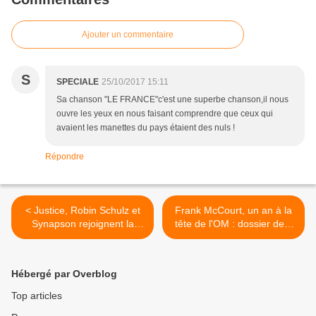
Ajouter un commentaire
S
SPECIALE
25/10/2017 15:11
Sa chanson "LE FRANCE"c'est une superbe chanson,il nous
ouvre les yeux en nous faisant comprendre que ceux qui
avaient les manettes du pays étaient des nuls !
Répondre
< Justice, Robin Schulz et
Frank McCourt, un an à la
Synapson rejoignent la
tête de l'OM : dossier de 6
soirée Electro Shock à
pages dans L'Équipe. >
l'ArenaHotel.
Hébergé par Overblog
Top articles