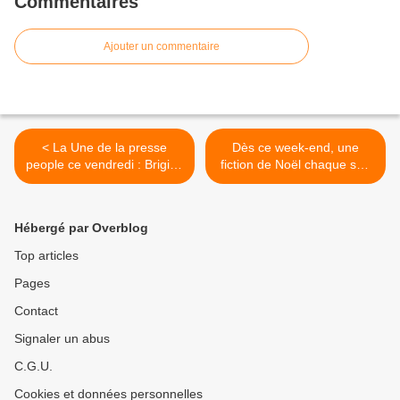
Commentaires
Ajouter un commentaire
< La Une de la presse
Dès ce week-end, une
people ce vendredi : Brigitte
fiction de Noël chaque soir
Macron, M Pokora, Mélissa
de décembre sur HD1. >
Theuriau.
Hébergé par Overblog
Top articles
Pages
Contact
Signaler un abus
C.G.U.
Cookies et données personnelles