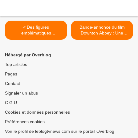
< Des figures
Bande-annonce du film
emblématiques
Downton Abbey : Une
de comédies musicales
Nouvelle Ère (VOST et VF).
françaises se réunissent
>
pour le spectacle Le Grand
Hébergé par Overblog
Show.
Top articles
Pages
Contact
Signaler un abus
C.G.U.
Cookies et données personnelles
Préférences cookies
Voir le profil de leblogtvnews.com sur le portail Overblog