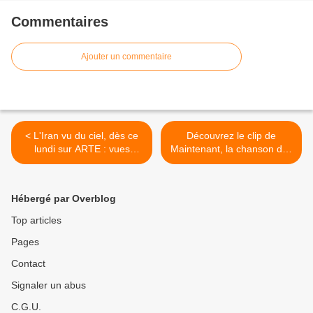
Commentaires
Ajouter un commentaire
< L'Iran vu du ciel, dès ce
Découvrez le clip de
lundi sur ARTE : vues
Maintenant, la chanson des
aériennes uniques et accès
Enfoirés écrite par Slimane.
à des monuments pour la
>
première fois.
Hébergé par Overblog
Top articles
Pages
Contact
Signaler un abus
C.G.U.