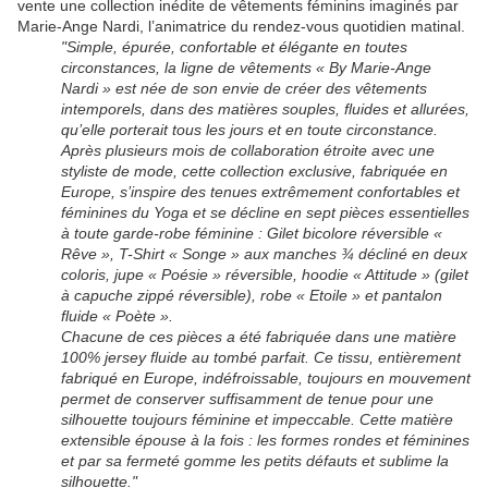
vente une collection inédite de vêtements féminins imaginés par
Marie-Ange Nardi, l’animatrice du rendez-vous quotidien matinal.
"Simple, épurée, confortable et élégante en toutes
circonstances, la ligne de vêtements « By Marie-Ange
Nardi » est née de son envie de créer des vêtements
intemporels, dans des matières souples, fluides et allurées,
qu’elle porterait tous les jours et en toute circonstance.
Après plusieurs mois de collaboration étroite avec une
styliste de mode, cette collection exclusive, fabriquée en
Europe, s’inspire des tenues extrêmement confortables et
féminines du Yoga et se décline en sept pièces essentielles
à toute garde-robe féminine : Gilet bicolore réversible «
Rêve », T-Shirt « Songe » aux manches ¾ décliné en deux
coloris, jupe « Poésie » réversible, hoodie « Attitude » (gilet
à capuche zippé réversible), robe « Etoile » et pantalon
fluide « Poète ».
Chacune de ces pièces a été fabriquée dans une matière
100% jersey fluide au tombé parfait. Ce tissu, entièrement
fabriqué en Europe, indéfroissable, toujours en mouvement
permet de conserver suffisamment de tenue pour une
silhouette toujours féminine et impeccable. Cette matière
extensible épouse à la fois : les formes rondes et féminines
et par sa fermeté gomme les petits défauts et sublime la
silhouette."