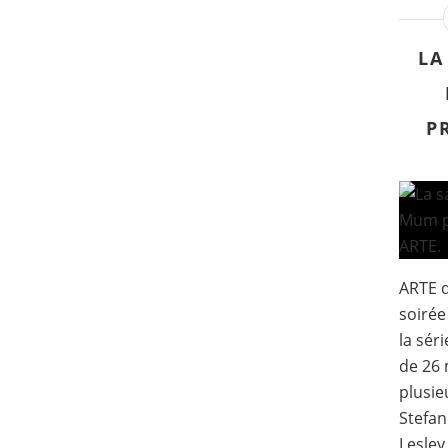
LA
P
ARTE d
soirée
la sér
de 26 
plusie
Stefan
Lesley