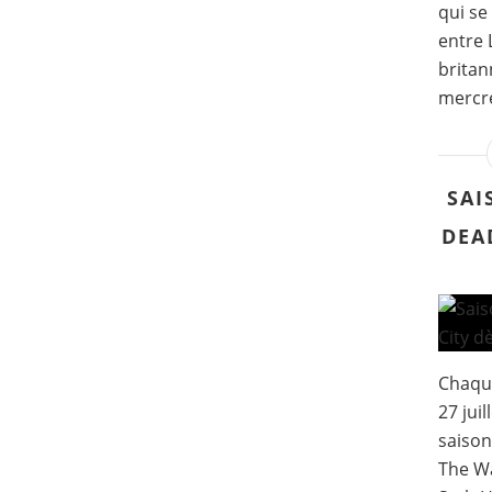
qui se
entre 
britan
mercred
SAI
DEAD
Chaque
27 jui
saison
The Wa