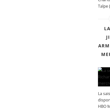
Talpe 
LA
J
ARMI
MER
La sai
dispon
HBO Ma