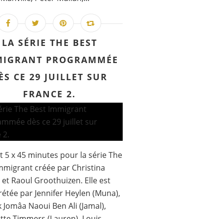
LA SÉRIE THE BEST
MIGRANT PROGRAMMÉE
ÈS CE 29 JUILLET SUR
FRANCE 2.
 5 x 45 minutes pour la série The
mmigrant créée par Christina
et Raoul Groothuizen. Elle est
rétée par Jennifer Heylen (Muna),
 Jomâa Naoui Ben Ali (Jamal),
tte Timmers (Lauren), Louis