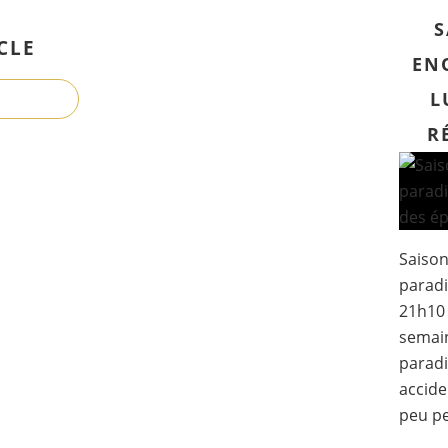
S
CLE
EN
L
R
Saison
paradis
21h10 
semain
paradi
accide
peu pe