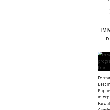
IM
D
Format
Best I
Poppe 
interp
Farouk
Charlo