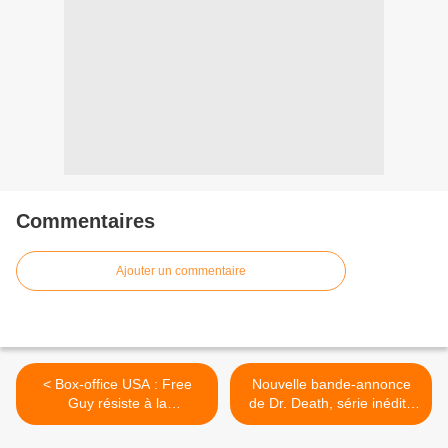
Commentaires
Ajouter un commentaire
< Box-office USA : Free
Nouvelle bande-annonce
Guy résiste à la
de Dr. Death, série inédite
Pat’Patrouille, flop pour
diffusée dès le 12
Hugh Jackman.
septembre sur STARZPLAY.