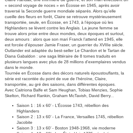
« second voyage de noces » en Écosse en 1945, après avoir
traversé la Seconde guerre mondiale séparés. Alors qu’elle
cueille des fleurs en forêt, Claire se retrouve mystérieusement
transportée, seule, en Écosse, en 1743, à l’époque où les
Highlanders se lèvent contre les Anglais. La jeune femme se
trouve alors prise entre deux mondes, deux époques et surtout,
deux amours : alors que son mari Franck l’attend en 1945, elle
est forcée d’épouser Jamie Fraser, un guerrier du XVIIIe siècle.
Outlander est adaptée du best-seller Le Chardon et le Tartan de
Diana Gabaldon : une saga littéraire de 8 tomes traduits en
plusieurs langues avec plus de 28 millions d'exemplaires vendus
dans le monde.
Tournée en Écosse dans des décors naturels époustouflants, la
série est racontée du point de vue de l’héroïne, Claire,
transportée, au gré des saisons, dans différentes époques.
Avec Caitriona Balfe et Sam Heughan, Tobias Menzies, Sophie
Skelton, Richard Rankin, Graham McTavish, David Berry...
Saison 1 : 16 x 60’ - L’Écosse 1743, rébellion des
Highlanders
Saison 2 : 13 x 60’ - La France, Versailles 1745, rébellion
Jacobite
Saison 3 : 13 x 60’ - Boston 1948-1968, vie moderne