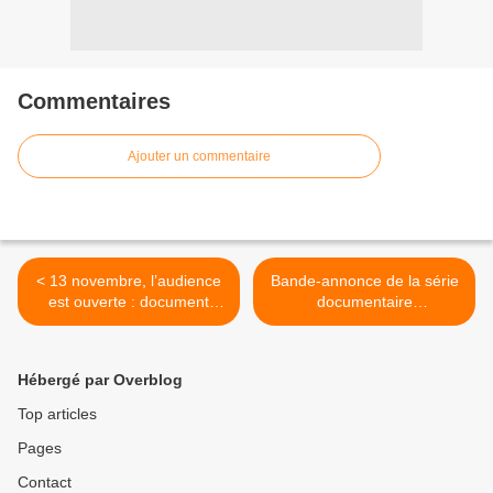
Commentaires
Ajouter un commentaire
< 13 novembre, l’audience
Bande-annonce de la série
est ouverte : document
documentaire
inédit ce soir sur France 5,
d'investigation Billy Milligan
avec de nombreux témoins.
: Ces monstres en lui. >
Hébergé par Overblog
Top articles
Pages
Contact