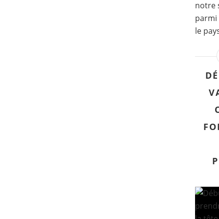
notre 
parmi 
le pay
DÉ
V
FO
P