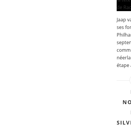
Jaap v
ses fo
Philha
septem
commu
néerla
étape 
NO
SILV