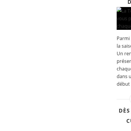
Parmi 
la sai
Un re
présen
chaque
dans u
début 
DÈS
C