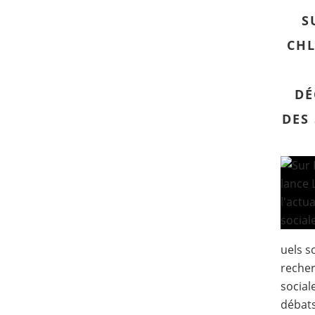
S
CHL
DÉ
DES
uels s
recher
sociale
débats