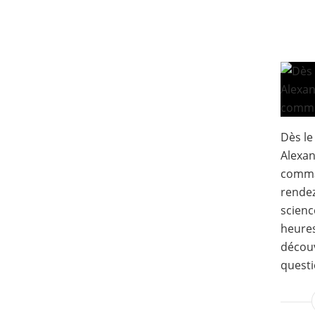
Dès le
Alexan
comma
rendez
scienc
heures
découv
questi