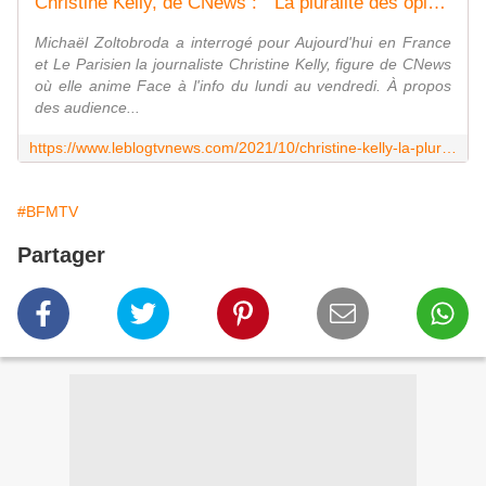
Christine Kelly, de CNews : " La pluralité des opinions me tient à coeur ". - Leblogtvnews
Michaël Zoltobroda a interrogé pour Aujourd'hui en France
et Le Parisien la journaliste Christine Kelly, figure de CNews
où elle anime Face à l'info du lundi au vendredi. À propos
des audience...
https://www.leblogtvnews.com/2021/10/christine-kelly-la-pluralite-des-opinions-me-tient-a-coeur.html
#BFMTV
Partager