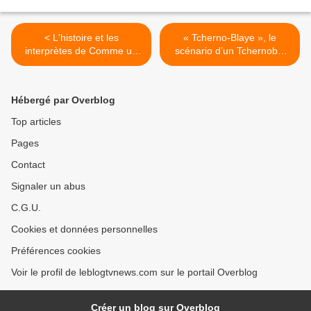
< L'histoire et les
« Tcherno-Blaye », le
interprètes de Comme un
scénario d’un Tchernobyl
coup de tonnerre, téléfilm
français ? Affaires sensibles
inédit ce 1er novembre sur
ce soir sur France 2. >
France 2.
Hébergé par Overblog
Top articles
Pages
Contact
Signaler un abus
C.G.U.
Cookies et données personnelles
Préférences cookies
Voir le profil de leblogtvnews.com sur le portail Overblog
Créer un blog sur Overblog