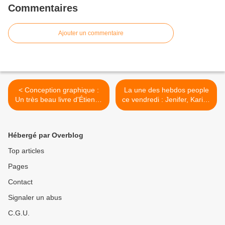
Commentaires
Ajouter un commentaire
< Conception graphique :
La une des hebdos people
Un très beau livre d'Étienne
ce vendredi : Jenifer, Karine
Robial en vente dès ce 8
Ferri, Audrey Lamy. >
octobre.
Hébergé par Overblog
Top articles
Pages
Contact
Signaler un abus
C.G.U.