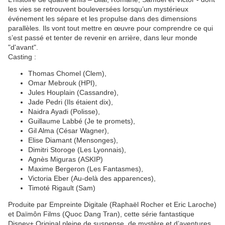
les vies se retrouvent bouleversées lorsqu’un mystérieux
événement les sépare et les propulse dans des dimensions
parallèles. Ils vont tout mettre en œuvre pour comprendre ce qui
s’est passé et tenter de revenir en arrière, dans leur monde
"d'avant".
Casting :
Thomas Chomel (Clem),
Omar Mebrouk (HPI),
Jules Houplain (Cassandre),
Jade Pedri (Ils étaient dix),
Naidra Ayadi (Polisse),
Guillaume Labbé (Je te promets),
Gil Alma (César Wagner),
Elise Diamant (Mensonges),
Dimitri Storoge (Les Lyonnais),
Agnès Miguras (ASKIP)
Maxime Bergeron (Les Fantasmes),
Victoria Eber (Au-delà des apparences),
Timoté Rigault (Sam)
Produite par Empreinte Digitale (Raphaël Rocher et Eric Laroche)
et Daïmôn Films (Quoc Dang Tran), cette série fantastique
Disney+ Original pleine de suspense, de mystère et d’aventures