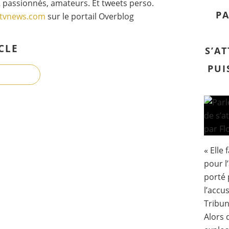
 passionnés, amateurs. Et tweets perso.
PA
gtvnews.com
sur le portail Overblog
CLE
S’A
PUI
« Elle 
pour l
porté p
l’accus
Tribun
Alors 