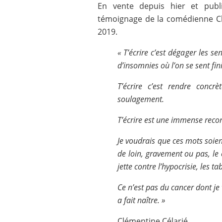
En vente depuis hier et publ
témoignage de la comédienne Clé
2019.
« Tʼécrire cʼest dégager les s
dʼinsomnies où lʼon se sent fin
Tʼécrire c’est rendre concrè
soulagement.
Tʼécrire est une immense recon
Je voudrais que ces mots soie
de loin, gravement ou pas, l
jette contre lʼhypocrisie, les t
Ce n’est pas du cancer dont je 
a fait naître. »
Clémentine Célarié