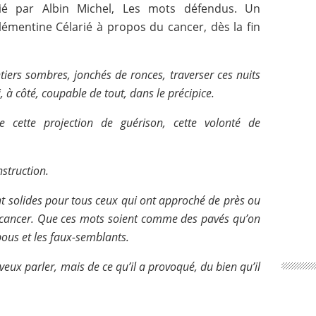
ié par Albin Michel, Les mots défendus. Un
mentine Célarié à propos du cancer, dès la fin
entiers sombres, jonchés de ronces, traverser ces nuits
i, à côté, coupable de tout, dans le précipice.
te cette projection de guérison, cette volonté de
struction.
nt solides pour tous ceux qui ont approché de près ou
e cancer. Que ces mots soient comme des pavés quʼon
abous et les faux-semblants.
veux parler, mais de ce quʼil a provoqué, du bien quʼil