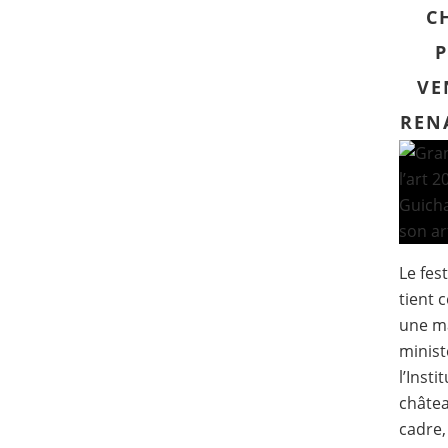
C
VE
REN
Le fest
tient 
une ma
minist
l’Insti
châtea
cadre, 