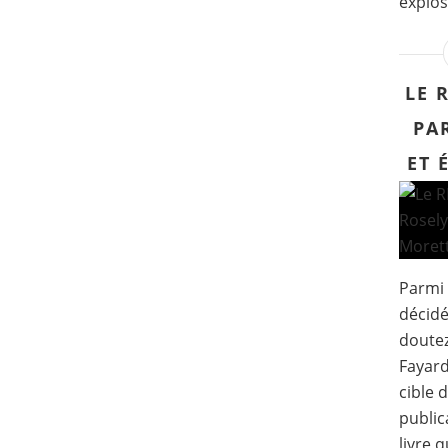
explose
LE 
PA
ET 
Parmi 
décidé
doutez
Fayard
cible 
public
livre 