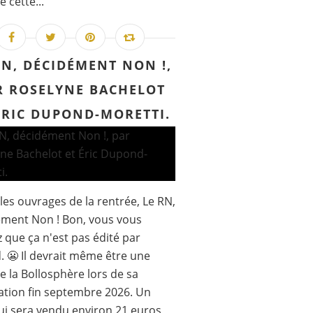
 cette...
RN, DÉCIDÉMENT NON !,
R ROSELYNE BACHELOT
ÉRIC DUPOND-MORETTI.
les ouvrages de la rentrée, Le RN,
ment Non ! Bon, vous vous
 que ça n'est pas édité par
. 😬 Il devrait même être une
de la Bollosphère lors de sa
ation fin septembre 2026. Un
qui sera vendu environ 21 euros