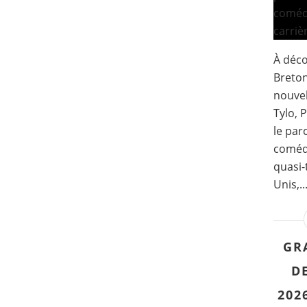
À déco
Breton
nouvel
Tylo, 
le par
comédi
quasi-
Unis,..
GR
DE
202