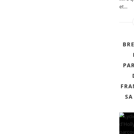
et...
BR
PA
FRA
SA