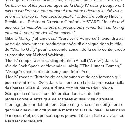
les histoires et les personnages de la Duffy Wrestling League ont
mis en lumière une communauté rarement décrite à la télévision
et ont ainsi créé un lien avec le public,”
a déclaré Jeffrey Hirsch,
Président et Président Directeur Général de STARZ. “
Je suis ravi
que nos formidables acteurs et producteurs remontent sur le ring
ensemble pour une deuxième saison.”
Mike O’Malley (“Shameless,” “Survivor’s Remorse”) reviendra au
poste de showrunner, producteur exécutif ainsi que dans le rôle
de “Charlie Gully” pour la seconde saison de la série écrite, créée
et produite par Michael Waldron.
“Heels” compte à son casting Stephen Amell (“Arrow”) dans le
rôle de Jack Spade et Alexander Ludwig (“The Hunger Games,”
“Vikings”) dans le rôle de son jeune frère, Ace.
“Heels” raconte l’histoire de ces hommes et de ces femmes qui
poursuivent leurs rêves dans le monde de la lutte professionnelle
des petites villes. Au coeur d’une communauté très unie de
Géorgie, la série suit une fédération familiale de lutte
professionnelle alors que deux frères et rivaux se disputent
l’héritage de leur défunt père. Sur le ring, quelqu’un doit jouer le
gentil et quelqu’un doit jouer le méchant alias le “heel”. Mais dans
le monde réel, ces personnages peuvent être difficile à vivre – ou
à laisser derrière soi.