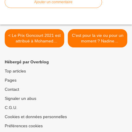
Ajouter un commentaire
< Le Prix Goncourt 2021 est
C'est pour la vie ou pour un
attribué à Mohamed
moment ? Nadine
Mbougar Sarr, pour La plus
Trintignant raconte son
secrète mémoire des
histoire d’amour avec Jean-
hommes.
Louis. >
Hébergé par Overblog
Top articles
Pages
Contact
Signaler un abus
C.G.U.
Cookies et données personnelles
Préférences cookies